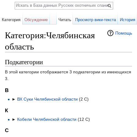
Поиск
Категория
Обсуждение
Читать
Просмотр вики-текста
История
Категория:Челябинская
Помощь
область
Перейти к:
навигация
,
поиск
Подкатегории
В этой категории отображается 3 подкатегории из имеющихся
3.
В
►
ВХ Суки Челябинской области
‎
(2 С)
К
►
Кобели Челябинской области
‎
(12 С)
С