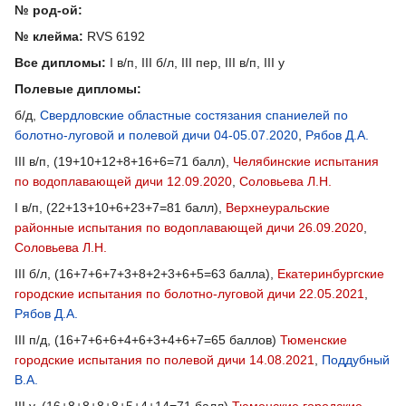
№ род-ой:
№ клейма:
RVS 6192
Все дипломы:
I в/п, III б/л, III пер, III в/п, III у
Полевые дипломы:
б/д,
Свердловские областные состязания спаниелей по
болотно-луговой и полевой дичи 04-05.07.2020
,
Рябов Д.А.
III в/п, (19+10+12+8+16+6=71 балл),
Челябинские испытания
по водоплавающей дичи 12.09.2020
,
Соловьева Л.Н.
I в/п, (22+13+10+6+23+7=81 балл),
Верхнеуральские
районные испытания по водоплавающей дичи 26.09.2020
,
Соловьева Л.Н.
III б/л, (16+7+6+7+3+8+2+3+6+5=63 балла),
Екатеринбургские
городские испытания по болотно-луговой дичи 22.05.2021
,
Рябов Д.А.
III п/д, (16+7+6+6+4+6+3+4+6+7=65 баллов)
Тюменские
городские испытания по полевой дичи 14.08.2021
,
Поддубный
В.А.
III у, (16+8+8+8+8+5+4+14=71 балл)
Тюменские городские