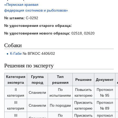
«Пермская краевая
федерация охотников и рыболовов»
№ штампа:
С-0292
№ удостоверения старого образца:
№ удостоверения нового образца:
02518, 02620
Собаки
К-Габи
№ ВПКОС 4406/02
Решения по эксперту
Категория
Группа
Тип
Решение
Документ
эксперта
пород
решения
II
По
Повысить
Протокол
Спаниели
категория
испытаниям
категорию
№ 95
III
Присвоить
Протокол
Спаниели
По породам
категория
категорию
№ 89
III
По
Присвоить
протокол