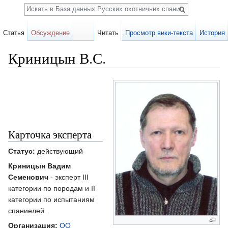
Поиск
Статья
Обсуждение
Читать
Просмотр вики-текста
История
Криницын В.С.
Перейти к:
навигация
,
поиск
Карточка эксперта
Статус:
действующий
Криницын Вадим
Семенович
- эксперт III
категории по породам и II
категории по испытаниям
спаниелей.
Организация:
ОО