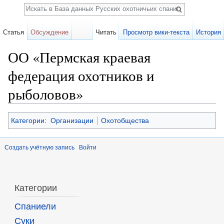
Поиск
Статья
Обсуждение
Читать
Просмотр вики-текста
История
ОО «Пермская краевая
федерация охотников и
рыболовов»
Перейти к:
навигация
,
поиск
Категории
:
Организации
Охотобщества
Создать учётную запись
Войти
Категории
Спаниели
Суки