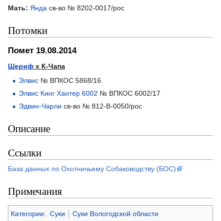
Мать:
Янда
св-во № 8202-0017/рос
Потомки
Помет 19.08.2014
Шериф
х К-Чапа
Элвис
№ ВПКОС 5868/16
Элвис Кинг Хантер 6002
№ ВПКОС 6002/17
Эдвин-Чарли
св-во № 812-В-0050/рос
Описание
Ссылки
База данных по Охотничьему Собаководству (БОС)
Примечания
Категории
:
Суки
Суки Вологодской области