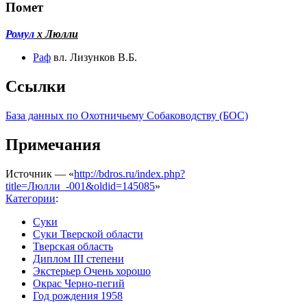
Помет
Ромул
х Люлли
Раф
вл. Лизунков В.Б.
Ссылки
База данных по Охотничьему Собаководству (БОС)
Примечания
Источник — «
http://bdros.ru/index.php?
title=Люлли_-001&oldid=145085
»
Категории
:
Суки
Суки Тверской области
Тверская область
Диплом III степени
Экстерьер Очень хорошо
Окрас Черно-пегий
Год рождения 1958