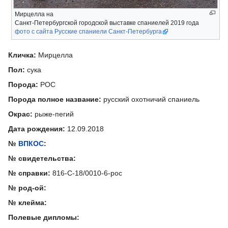
Мирцелла на
Санкт-Петербургской городской выставке спаниелей 2019 года
фото с сайта Русские спаниели Санкт-Петербурга
Кличка:
Мирцелла
Пол:
сука
Порода:
РОС
Порода полное название:
русский охотничий спаниель
Окрас:
рыже-пегий
Дата рождения:
12.09.2018
№
ВПКОС
:
№ свидетельства:
№ справки:
816-С-18/0010-6-рос
№ род-ой:
№ клейма:
Полевые дипломы: