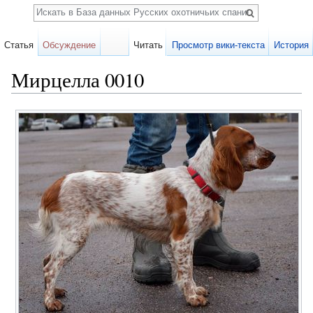
Поиск
Статья
Обсуждение
Читать
Просмотр вики-текста
История
Мирцелла 0010
Перейти к:
навигация
,
поиск
Карточка
собаки