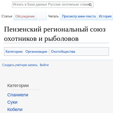
Поиск
Статья
Обсуждение
Читать
Просмотр вики-текста
История
Пензенский региональный союз
охотников и рыболовов
Перейти к:
навигация
,
поиск
Категории
:
Организации
Охотобщества
Создать учётную запись
Войти
Категории
Спаниели
Суки
Кобели