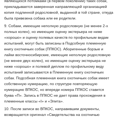
являющихся потомками (в первом поколении) таких собак,
прикладывается заверенная направляющей организацией
копия подлинной родословной, выданной в той стране, откуда
была привезена собака или ее родители.
9. Собаки, имеющие неполную родословную (не менее 2-х
полных колен), но имеющие оценку экстерьера не ниже
«хорошо» и оценку полевых качеств по профильным видам
испытаний, могут быть записаны в Подсобную племенную
книгу охотничьих собак (ППКОС). Аборигенные борзые и
лайки восточносибирские, имеющие неполную родословную
(не менее двух колен), но имеющие оценку экстерьера не
ниже «хорошо» и полевой диплом по профильному виду
испытаний записываются в Племенную книгу охотничьих
собак. Подсобная племенная книга охотничьих собак имеет
собственную нумерацию, по структуре повторяющую
нумерацию ВПКОС, но впереди номера ППКОС ставится
буква «П». Запись в ППКОС не дает права прохождения в
племенные классы «I» и «Элита».
10. После записи во ВПКОС, направившим документы,
возвращается оригинал «Свидетельства на охотничью