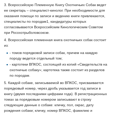
3. Всероссийскую Племенную Книгу Охотничьих Собак ведет
ее секретарь – специалист-кинолог. При необходимости для
оказания помощи по записи и ведению книги привлекаются,
специалисты по породам1, кандидатуры которых
согласовываются Всероссийским Кинологическим Советом
при Росохотрыболовсоюзе.
4. Всероссийская племенная книга охотничьих собак состоит
из:
- томов порядковой записи собак, причем на каждую
породу ведется отдельный том;
- картотеки ВПКОС, состоящей из копий «Свидетельств на
охотничью собаку»; картотека также состоит из разделов
по породам.
5. Каждой собаке, записываемой во ВПКОС, присваивается
порядковый номер, через дробь указывается год записи в
книгу (двумя последними цифрами года). В регистрационных
томах за порядковым номером записывают в строку
следующие данные о собаке: кличку, пол, окрас, дату
рождения собаки; кличку, номер ВПКОС, фамилию и