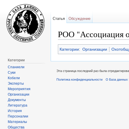
Статья
Обсуждение
РОО "Ассоциация о
Перейти к:
навигация
,
поиск
Категории
:
Организации
Охотобщ
Категории
Спаниели
Эта страница последний раз была отредактирова
Суки
Кобели
Политика конфиденциальности
О База данных 
Эксперты
Мероприятия
Организации
Документы
Литература
История
Персоналии
Материалы
Общества