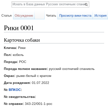
Поиск
Статья
Обсуждение
Читать
Просмотр вики-текста
История
Рики 0001
Перейти к:
навигация
,
поиск
Карточка собаки
Кличка:
Рики
Пол:
кобель
Порода:
РОС
Порода полное название:
русский охотничий спаниель
Окрас:
рыже-белый с крапом
Дата рождения:
01.07.2022
№
ВПКОС
:
№ свидетельства:
№ справки:
343-22/001-1-рос