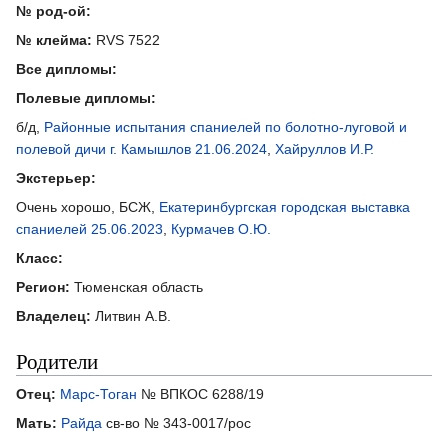
№ род-ой:
№ клейма:
RVS 7522
Все дипломы:
Полевые дипломы:
б/д,
Районные испытания спаниелей по болотно-луговой и
полевой дичи г. Камышлов 21.06.2024
,
Хайруллов И.Р.
Экстерьер:
Очень хорошо, БСЖ,
Екатеринбургская городская выставка
спаниелей 25.06.2023
,
Курмачев О.Ю.
Класс:
Регион:
Тюменская область
Владелец:
Литвин А.В.
Родители
Отец:
Марс-Тоган
№ ВПКОС 6288/19
Мать:
Райда
св-во № 343-0017/рос