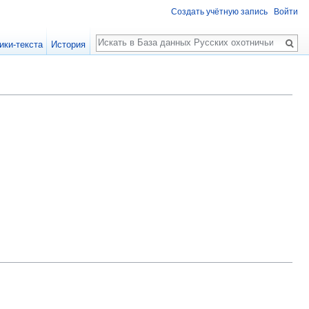
Создать учётную запись
Войти
Поиск
ики-текста
История