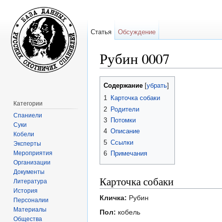
Статья
Обсуждение
Рубин 0007
Перейти к:
навигация
,
поиск
Содержание
[
убрать
]
1
Карточка собаки
Категории
2
Родители
Спаниели
3
Потомки
Суки
4
Описание
Кобели
5
Ссылки
Эксперты
Мероприятия
6
Примечания
Организации
Документы
Карточка собаки
Литература
История
Кличка:
Рубин
Персоналии
Материалы
Пол:
кобель
Общества