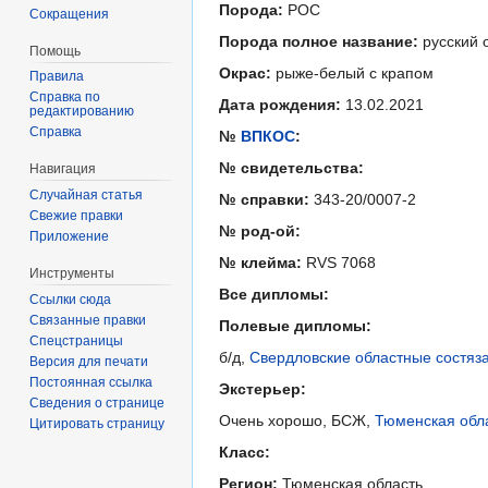
Порода:
РОС
Сокращения
Порода полное название:
русский 
Помощь
Окрас:
рыже-белый с крапом
Правила
Справка по
Дата рождения:
13.02.2021
редактированию
Справка
№
ВПКОС
:
№ свидетельства:
Навигация
Случайная статья
№ справки:
343-20/0007-2
Свежие правки
№ род-ой:
Приложение
№ клейма:
RVS 7068
Инструменты
Все дипломы:
Ссылки сюда
Связанные правки
Полевые дипломы:
Спецстраницы
б/д,
Свердловские областные состяза
Версия для печати
Постоянная ссылка
Экстерьер:
Сведения о странице
Очень хорошо, БСЖ,
Тюменская обла
Цитировать страницу
Класс:
Регион:
Тюменская область