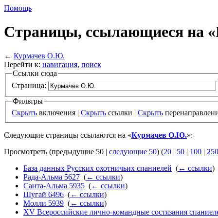
Помощь
Страницы, ссылающиеся на 
←
Курмачев О.Ю.
Перейти к:
навигация
,
поиск
Ссылки сюда
Страница:
Фильтры
Скрыть
включения |
Скрыть
ссылки |
Скрыть
перенаправлен
Следующие страницы ссылаются на «
Курмачев О.Ю.
»:
Просмотреть (предыдущие 50 |
следующие 50
) (
20
|
50
|
100
|
25
База данных Русских охотничьих спаниелей
‎
(
← ссылки
)
Рада-Альма 5627
‎
(
← ссылки
)
Санта-Альма 5935
‎
(
← ссылки
)
Шугай 6496
‎
(
← ссылки
)
Молли 5939
‎
(
← ссылки
)
XV Всероссийские лично-командные состязания спаниеле