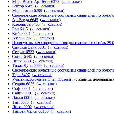
Марс-Велес-Ар-Чегет 6373
‎
(
← ссылки
)
Гектор 6585
‎
(
← ссылки
)
Марс-Тоган 6288
‎
(
← ссылки
)
Свердловские областные состязания спаниелей по болотн
Ар-Верда 6645
‎
(
← ссылки
)
Клеопатра 6465
‎
(
← ссылки
)
Рон 6415
‎
(
← ссылки
)
Кибо 0001
‎
(
← ссылки
)
Азель 6592
‎
(
← ссылки
)
Первоуральская городская выводка охотничьих собак 29.
Самуэль-Байк 6801
‎
(
← ссылки
)
Сетрик 6523
‎
(
← ссылки
)
Свист 6495
‎
(
← ссылки
)
Линч 6503
‎
(
← ссылки
)
Тихая Луна 0069
‎
(
← ссылки
)
Свердловские областные состязания спаниелей по болотн
Тери 6497
‎
(
← ссылки
)
Участник:Курмачев Олег Юрьевич
(страница-перенаправл
Седрик 6876
‎
(
← ссылки
)
Софа 0001
‎
(
← ссылки
)
Санни 0001
‎
(
← ссылки
)
Лакки 0002
‎
(
← ссылки
)
Тим 0070
‎
(
← ссылки
)
Лисса 0002
‎
(
← ссылки
)
Тимоти-Челси 00150
‎
(
← ссылки
)