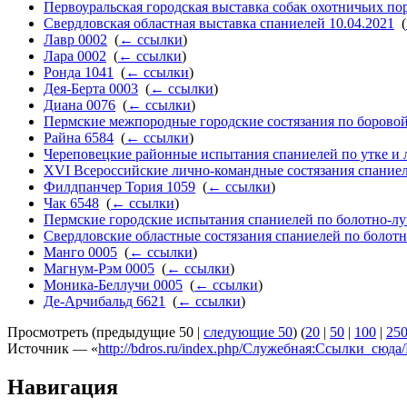
Первоуральская городская выставка собак охотничьих пор
Свердловская областная выставка спаниелей 10.04.2021
‎
(
Лавр 0002
‎
(
← ссылки
)
Лара 0002
‎
(
← ссылки
)
Ронда 1041
‎
(
← ссылки
)
Дея-Берта 0003
‎
(
← ссылки
)
Диана 0076
‎
(
← ссылки
)
Пермские межпородные городские состязания по боровой
Райна 6584
‎
(
← ссылки
)
Череповецкие районные испытания спаниелей по утке и 
XVI Всероссийские лично-командные состязания спаниеле
Филдпанчер Тория 1059
‎
(
← ссылки
)
Чак 6548
‎
(
← ссылки
)
Пермские городские испытания спаниелей по болотно-луг
Свердловские областные состязания спаниелей по болотн
Манго 0005
‎
(
← ссылки
)
Магнум-Рэм 0005
‎
(
← ссылки
)
Моника-Беллучи 0005
‎
(
← ссылки
)
Де-Арчибальд 6621
‎
(
← ссылки
)
Просмотреть (предыдущие 50 |
следующие 50
) (
20
|
50
|
100
|
25
Источник — «
http://bdros.ru/index.php/Служебная:Ссылки_сюд
Навигация