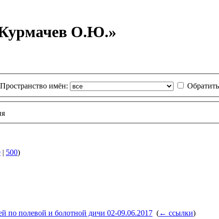
«Курмачев О.Ю.»
Пространство имён:
Обратить
ия
0
|
500
)
й по полевой и болотной дичи 02-09.06.2017
‎
(
← ссылки
)