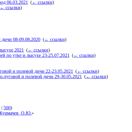
од 06.03.2021
‎
(
← ссылки
)
← ссылки
)
 дичи 08-09.08.2020
‎
(
← ссылки
)
лысухе 2021
‎
(
← ссылки
)
й по утке и лысухе 23-25.07.2021
‎
(
← ссылки
)
овой и полевой дичи 22-23.05.2021
‎
(
← ссылки
)
о-луговой и полевой дичи 29-30.05.2021
‎
(
← ссылки
)
0
|
500
)
а/Курмачев_О.Ю.
»