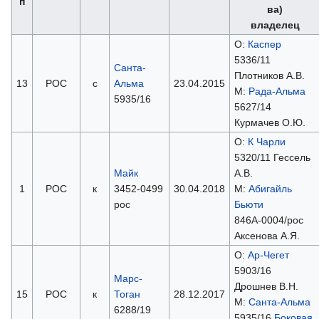
п
ва)
владелец
О:
Каспер
5336/11
Санта-
Плотников А.В.
13
РОС
с
Альма
23.04.2015
М:
Рада-Альма
5935/16
5627/14
Курмачев О.Ю.
О:
К Чарли
5320/11 Гессель
Майк
А.В.
1
РОС
к
3452-0499
30.04.2018
М:
Абигайль
рос
Бьюти
846А-0004/рос
Аксенова А.Я.
О:
Ар-Чегет
5903/16
Марс-
Дрошнев В.Н.
15
РОС
к
Тоган
28.12.2017
М:
Санта-Альма
6288/19
5935/16
Боковая