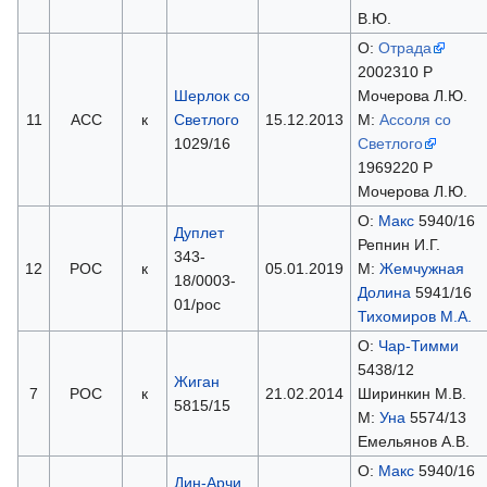
В.Ю.
О:
Отрада
2002310 Р
Шерлок со
Мочерова Л.Ю.
11
АСС
к
Светлого
15.12.2013
М:
Ассоля со
1029/16
Светлого
1969220 Р
Мочерова Л.Ю.
О:
Макс
5940/16
Дуплет
Репнин И.Г.
343-
12
РОС
к
05.01.2019
М:
Жемчужная
18/0003-
Долина
5941/16
01/рос
Тихомиров М.А.
О:
Чар-Тимми
5438/12
Жиган
7
РОС
к
21.02.2014
Ширинкин М.В.
5815/15
М:
Уна
5574/13
Емельянов А.В.
О:
Макс
5940/16
Дин-Арчи