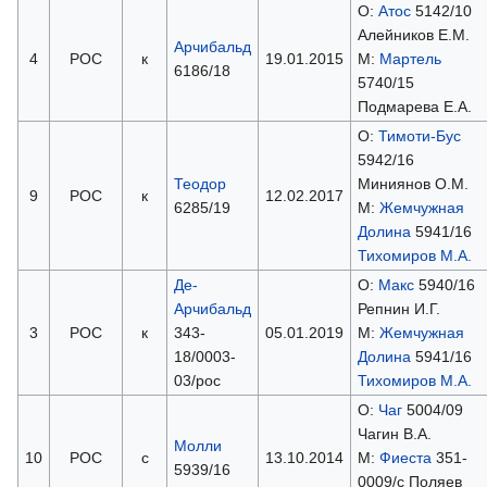
О:
Атос
5142/10
Алейников Е.М.
Арчибальд
4
РОС
к
19.01.2015
М:
Мартель
6186/18
5740/15
Подмарева Е.А.
О:
Тимоти-Бус
5942/16
Теодор
Миниянов О.М.
9
РОС
к
12.02.2017
6285/19
М:
Жемчужная
Долина
5941/16
Тихомиров М.А.
Де-
О:
Макс
5940/16
Арчибальд
Репнин И.Г.
3
РОС
к
343-
05.01.2019
М:
Жемчужная
18/0003-
Долина
5941/16
03/рос
Тихомиров М.А.
О:
Чаг
5004/09
Чагин В.А.
Молли
10
РОС
с
13.10.2014
М:
Фиеста
351-
5939/16
0009/с Поляев