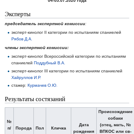
04-05.07.2020 года
Эксперты
председатель экспертной комиссии
:
эксперт-кинолог II категории по испытаниям спаниелей
Рябов Д.А.
члены экспертной комиссии:
эксперт-кинолог Всероссийской категории по испытаниям
спаниелей
Поддубный В.А.
эксперт-кинолог III категории по испытаниям спаниелей
Хайруллов И.Р.
стажер:
Курмачев О.Ю.
Результаты состязаний
Происхождение
собаки
№
Дата
(отец, мать, №
п/
Порода
Пол
Кличка
рождения
ВПКОС или св-