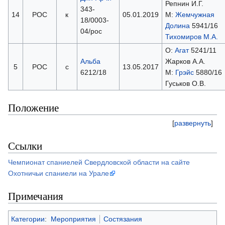
Репнин И.Г.
343-
14
РОС
к
05.01.2019
М:
Жемчужная
18/0003-
Долина
5941/16
04/рос
Тихомиров М.А.
О:
Агат
5241/11
Альба
Жарков А.А.
5
РОС
с
13.05.2017
6212/18
М:
Грэйс
5880/16
Гуськов О.В.
Положение
[
развернуть
]
Ссылки
Чемпионат спаниелей Свердловской области на сайте
Охотничьи спаниели на Урале
Примечания
Категории
:
Мероприятия
Состязания