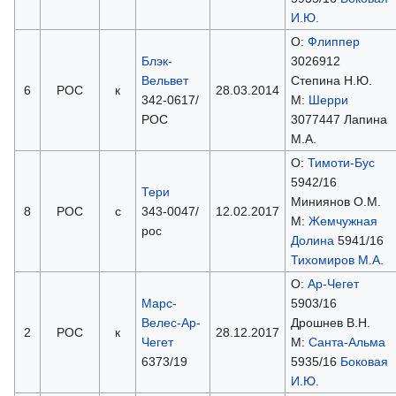
И.Ю.
О:
Флиппер
Блэк-
3026912
Вельвет
Степина Н.Ю.
6
РОС
к
28.03.2014
342-0617/
М:
Шерри
РОС
3077447 Лапина
М.А.
О:
Тимоти-Бус
5942/16
Тери
Миниянов О.М.
8
РОС
с
343-0047/
12.02.2017
М:
Жемчужная
рос
Долина
5941/16
Тихомиров М.А.
О:
Ар-Чегет
Марс-
5903/16
Велес-Ар-
Дрошнев В.Н.
2
РОС
к
28.12.2017
Чегет
М:
Санта-Альма
6373/19
5935/16
Боковая
И.Ю.