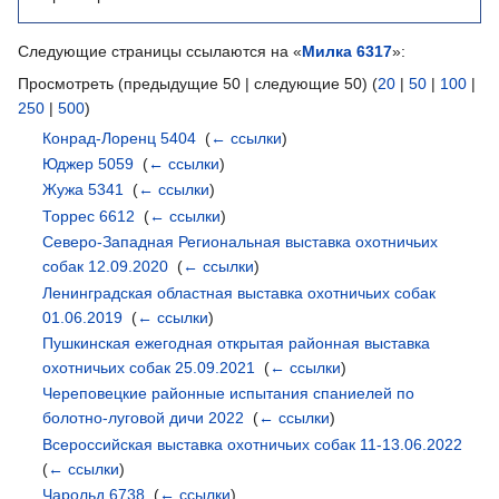
Следующие страницы ссылаются на «
Милка 6317
»:
Просмотреть (предыдущие 50 | следующие 50) (
20
|
50
|
100
|
250
|
500
)
Конрад-Лоренц 5404
‎
(
← ссылки
)
Юджер 5059
‎
(
← ссылки
)
Жужа 5341
‎
(
← ссылки
)
Торрес 6612
‎
(
← ссылки
)
Северо-Западная Региональная выставка охотничьих
собак 12.09.2020
‎
(
← ссылки
)
Ленинградская областная выставка охотничьих собак
01.06.2019
‎
(
← ссылки
)
Пушкинская ежегодная открытая районная выставка
охотничьих собак 25.09.2021
‎
(
← ссылки
)
Череповецкие районные испытания спаниелей по
болотно-луговой дичи 2022
‎
(
← ссылки
)
Всероссийская выставка охотничьих собак 11-13.06.2022
‎
(
← ссылки
)
Чарольд 6738
‎
(
← ссылки
)