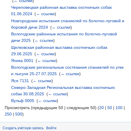
‎
(
← ссылки
)
Череповецкая районная выставка охотничьих собак
01.06.2024
‎
(
← ссылки
)
Новгородские испытания спаниелей по болотно-луговой и
боровой дичи 2024
‎
(
← ссылки
)
Вологодские районные испытания по болотно-луговой
дичи 2025
‎
(
← ссылки
)
Щелковская районная выставка охотничьих собак
29.06.2025
‎
(
← ссылки
)
Яника 0001
‎
(
← ссылки
)
Вологодские региональные состязания спаниелей по утке
и лысухе 25-27.07.2025
‎
(
← ссылки
)
Яся 7131
‎
(
← ссылки
)
Северо-Западная Региональная выставка охотничьих
собак 30.08.2025
‎
(
← ссылки
)
Вульф 0005
‎
(
← ссылки
)
Просмотреть (предыдущие 50 | следующие 50) (
20
|
50
|
100
|
250
|
500
)
Создать учётную запись
Войти