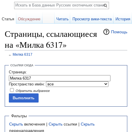
Поиск
Статья
Обсуждение
Читать
Просмотр вики-текста
История
Страницы, ссылающиеся
Помощь
на «Милка 6317»
←
Милка 6317
Перейти к:
навигация
,
поиск
ССЫЛКИ СЮДА
Страница:
Пространство имён:
Обратить выбранное
Фильтры
Скрыть
включения |
Скрыть
ссылки |
Скрыть
перенаправления