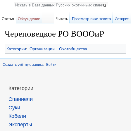
Поиск
Статья
Обсуждение
Читать
Просмотр вики-текста
История
Череповецкое РО ВОООиР
Перейти к:
навигация
,
поиск
Категории
:
Организации
Охотобщества
Создать учётную запись
Войти
Категории
Спаниели
Суки
Кобели
Эксперты