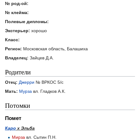
№ род-ой:
№ клейма:
Полевые дипломы:
Экстерьер:
хорошо
Класс:
Регион:
Московская область, Балашиха
Владелец:
Зайцев Д.А.
Родители
Отец:
Джерри
№ ВРКОС 5/с
Мать:
Мурза
вл. Гладков А.К.
Потомки
Помет
Каро
х Эльба
Мирза
вл. Сытин П.Н.