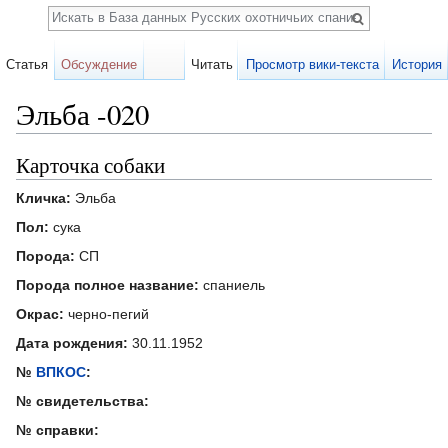
Поиск
Статья
Обсуждение
Читать
Просмотр вики-текста
История
Эльба -020
Перейти к:
навигация
,
поиск
Карточка собаки
Кличка:
Эльба
Пол:
сука
Порода:
СП
Порода полное название:
спаниель
Окрас:
черно-пегий
Дата рождения:
30.11.1952
№
ВПКОС
:
№ свидетельства:
№ справки: