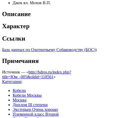
Джек вл. Мохов В.П.
Описание
Характер
Ссылки
База данных по Охотничьему Собаководству (БОС))
Примечания
Источник — «
http://bdros.ru/index.php?
title=Юм_-005&oldid=118561
»
Категории
:
Кобели
Кобели Москвы
Москва
Диплом III степени
Экстерьер Очень хорошо
Племенной класс Второй