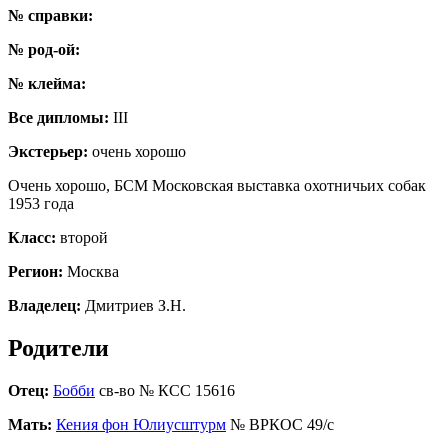
№ справки:
№ род-ой:
№ клейма:
Все дипломы:
III
Экстерьер:
очень хорошо
Очень хорошо, БСМ Московская выставка охотничьих собак
1953 года
Класс:
второй
Регион:
Москва
Владелец:
Дмитриев З.Н.
Родители
Отец:
Бобби
св-во № КСС 15616
Мать:
Кения фон Юлиусштурм
№ ВРКОС 49/с