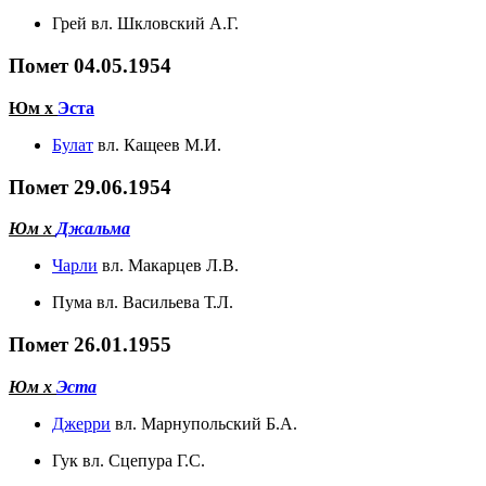
Грей вл. Шкловский А.Г.
Помет 04.05.1954
Юм х
Эста
Булат
вл. Кащеев М.И.
Помет 29.06.1954
Юм х
Джальма
Чарли
вл. Макарцев Л.В.
Пума вл. Васильева Т.Л.
Помет 26.01.1955
Юм х
Эста
Джерри
вл. Марнупольский Б.А.
Гук вл. Сцепура Г.С.