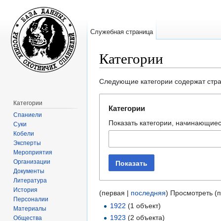
Служебная страница
Категории
Перейти к:
навигация
,
поиск
Следующие категории содержат стр
Категории
Категории
Спаниели
Показать категории, начинающиес
Суки
Кобели
Эксперты
Мероприятия
Организации
Показать
Документы
Литература
История
(первая |
последняя
) Просмотреть (
Персоналии
1922
‏‎ (1 объект)
Материалы
1923
‏‎ (2 объекта)
Общества