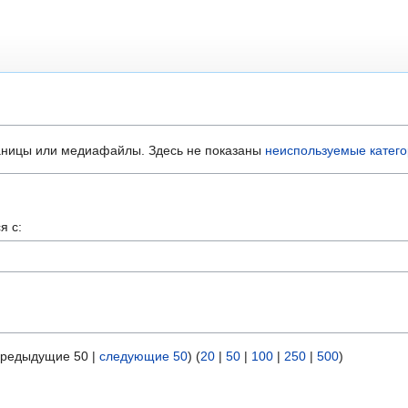
аницы или медиафайлы. Здесь не показаны
неиспользуемые катег
я с:
предыдущие 50 |
следующие 50
) (
20
|
50
|
100
|
250
|
500
)