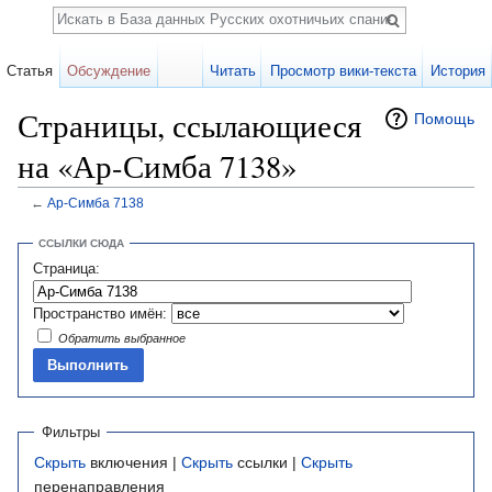
Поиск
Статья
Обсуждение
Читать
Просмотр вики-текста
История
Страницы, ссылающиеся
Помощь
на «Ар-Симба 7138»
←
Ар-Симба 7138
Перейти к:
навигация
,
поиск
ССЫЛКИ СЮДА
Страница:
Пространство имён:
Обратить выбранное
Фильтры
Скрыть
включения |
Скрыть
ссылки |
Скрыть
перенаправления