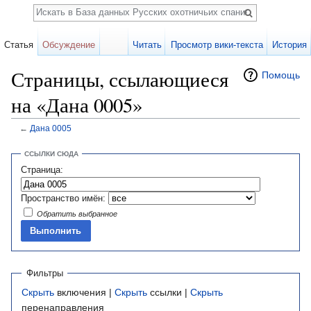
Поиск
Статья
Обсуждение
Читать
Просмотр вики-текста
История
Страницы, ссылающиеся
Помощь
на «Дана 0005»
←
Дана 0005
Перейти к:
навигация
,
поиск
ССЫЛКИ СЮДА
Страница:
Пространство имён:
Обратить выбранное
Фильтры
Скрыть
включения |
Скрыть
ссылки |
Скрыть
перенаправления