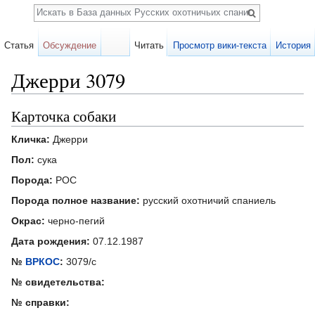
Поиск
Статья
Обсуждение
Читать
Просмотр вики-текста
История
Джерри 3079
Перейти к:
навигация
,
поиск
Карточка собаки
Кличка:
Джерри
Пол:
сука
Порода:
РОС
Порода полное название:
русский охотничий спаниель
Окрас:
черно-пегий
Дата рождения:
07.12.1987
№
ВРКОС
:
3079/с
№ свидетельства:
№ справки: