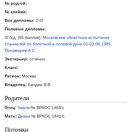
№ род-ой:
№ клейма:
Все дипломы:
2-III
Полевые дипломы:
III б/д, (65 баллов),
Московские областные испытания
спаниелей по болотной и полевой дичи 01-02.06.1985
,
Понамарев А.С.
Экстерьер:
отлично
Класс:
Регион:
Москва
Владелец:
Балдин В.В.
Родители
Отец:
Чарли
№ ВРКОС 1468/с
Мать:
Диана
№ ВРКОС 1441/с
Потомки