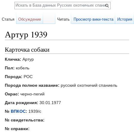
Поиск
Статья
Обсуждение
Читать
Просмотр вики-текста
История
Артур 1939
Перейти к:
навигация
,
поиск
Карточка собаки
Кличка:
Артур
Пол:
кобель
Порода:
РОС
Порода полное название:
русский охотничий спаниель
Окрас:
черно-пегий
Дата рождения:
30.01.1977
№
ВПКОС
:
1939/с
№ свидетельства:
№ справки: