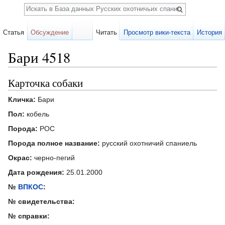
Поиск
Статья
Обсуждение
Читать
Просмотр вики-текста
История
Бари 4518
Перейти к:
навигация
,
поиск
Карточка собаки
Кличка:
Бари
Пол:
кобель
Порода:
РОС
Порода полное название:
русский охотничий спаниель
Окрас:
черно-пегий
Дата рождения:
25.01.2000
№
ВПКОС
:
№ свидетельства:
№ справки: