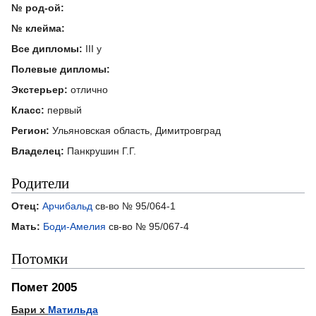
№ род-ой:
№ клейма:
Все дипломы:
III у
Полевые дипломы:
Экстерьер:
отлично
Класс:
первый
Регион:
Ульяновская область, Димитровград
Владелец:
Панкрушин Г.Г.
Родители
Отец:
Арчибальд
св-во № 95/064-1
Мать:
Боди-Амелия
св-во № 95/067-4
Потомки
Помет 2005
Бари
х
Матильда