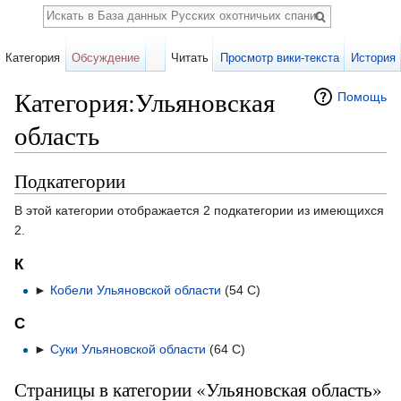
Поиск
Категория
Обсуждение
Читать
Просмотр вики-текста
История
Категория:Ульяновская
Помощь
область
Перейти к:
навигация
,
поиск
Подкатегории
В этой категории отображается 2 подкатегории из имеющихся
2.
К
►
Кобели Ульяновской области
‎
(54 С)
С
►
Суки Ульяновской области
‎
(64 С)
Страницы в категории «Ульяновская область»