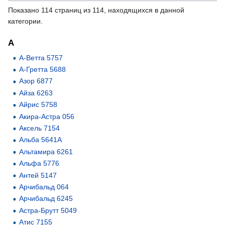
Показано 114 страниц из 114, находящихся в данной
категории.
А
А-Ветта 5757
А-Гретта 5688
Азор 6877
Айза 6263
Айрис 5758
Акира-Астра 056
Аксель 7154
Альба 5641А
Альтамира 6261
Альфа 5776
Антей 5147
Арчибальд 064
Арчибальд 6245
Астра-Брутт 5049
Атис 7155