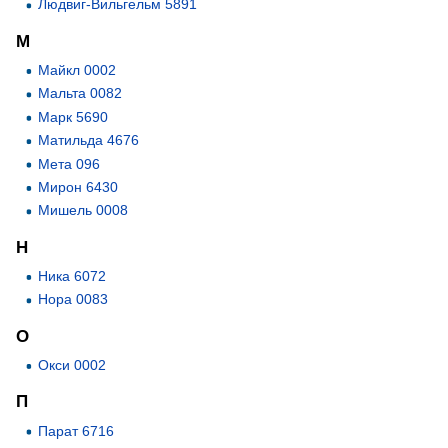
Людвиг-Вильгельм 5891
М
Майкл 0002
Мальта 0082
Марк 5690
Матильда 4676
Мета 096
Мирон 6430
Мишель 0008
Н
Ника 6072
Нора 0083
О
Окси 0002
П
Парат 6716