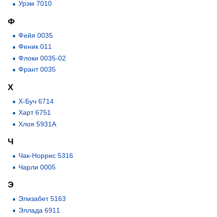
Урэм 7010
Ф
Фейя 0035
Феник 011
Флоки 0035-02
Франт 0035
Х
Х-Буч 6714
Харт 6751
Хлоя 5931А
Ч
Чак-Норрис 5316
Чарли 0005
Э
Элизабет 5163
Эллада 6911