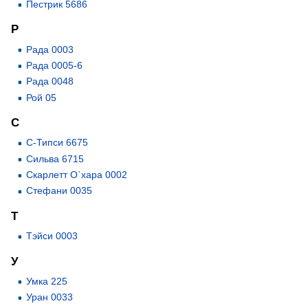
Пестрик 5686
Р
Рада 0003
Рада 0005-6
Рада 0048
Рой 05
С
С-Типси 6675
Сильва 6715
Скарлетт О`хара 0002
Стефани 0035
Т
Тэйси 0003
У
Умка 225
Уран 0033