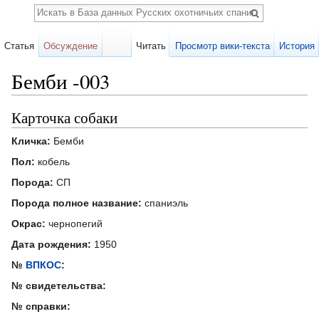
Поиск
Статья
Обсуждение
Читать
Просмотр вики-текста
История
Бемби -003
Перейти к:
навигация
,
поиск
Карточка собаки
Кличка:
Бемби
Пол:
кобель
Порода:
СП
Порода полное название:
спаниэль
Окрас:
чернопегий
Дата рождения:
1950
№
ВПКОС
:
№ свидетельства:
№ справки: