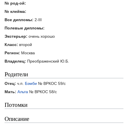
№ род-ой:
№ клейма:
Все дипломы:
2-III
Полевые дипломы:
Экстерьер:
очень хорошо
Класс:
второй
Регион:
Москва
Владелец:
Преображенский Ю.Б.
Родители
Отец:
ч.п.
Бэмби
№ ВРКОС 59/с
Мать:
Альта
№ ВРКОС 58/с
Потомки
Описание