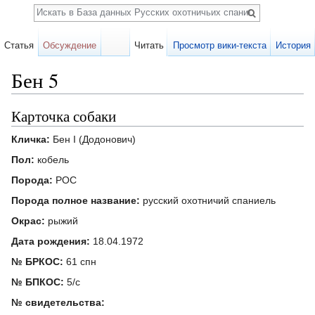
Поиск
Статья
Обсуждение
Читать
Просмотр вики-текста
История
Бен 5
Перейти к:
навигация
,
поиск
Карточка собаки
Кличка:
Бен I (Додонович)
Пол:
кобель
Порода:
РОС
Порода полное название:
русский охотничий спаниель
Окрас:
рыжий
Дата рождения:
18.04.1972
№ БРКОС:
61 спн
№ БПКОС:
5/с
№ свидетельства: