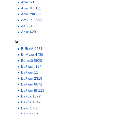
Атос 6011
Атос II 4011
Атос УКР639
Афина 6885
Ая 2213
Аякс 4291
Б
Б-Джой 4981
Б. Муха 4735
Баграй 5920
Байкал -164
Байкал 11
Байкал 2319
Байкал 6571
Байкал III 113
Байра 1572
Байра 4547
Байс 5750