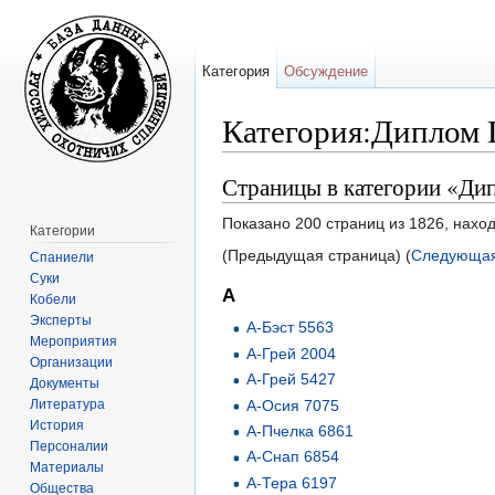
Категория
Обсуждение
Категория:Диплом I
Перейти к:
навигация
,
поиск
Страницы в категории «Дип
Показано 200 страниц из 1826, нахо
Категории
(Предыдущая страница) (
Следующая
Спаниели
Суки
А
Кобели
Эксперты
А-Бэст 5563
Мероприятия
А-Грей 2004
Организации
А-Грей 5427
Документы
Литература
А-Осия 7075
История
А-Пчелка 6861
Персоналии
А-Снап 6854
Материалы
А-Тера 6197
Общества