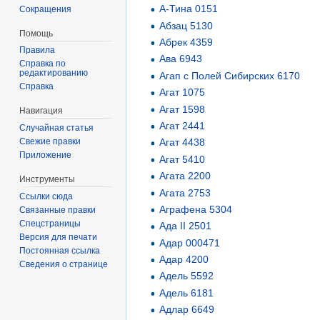
А-Тина 0151
Сокращения
Абзац 5130
Помощь
Абрек 4359
Правила
Ава 6943
Справка по
редактированию
Агап с Полей Сибирских 6170
Справка
Агат 1075
Агат 1598
Навигация
Агат 2441
Случайная статья
Свежие правки
Агат 4438
Приложение
Агат 5410
Агата 2200
Инструменты
Агата 2753
Ссылки сюда
Аграфена 5304
Связанные правки
Спецстраницы
Ада II 2501
Версия для печати
Адар 000471
Постоянная ссылка
Адар 4200
Сведения о странице
Адель 5592
Адель 6181
Адлар 6649