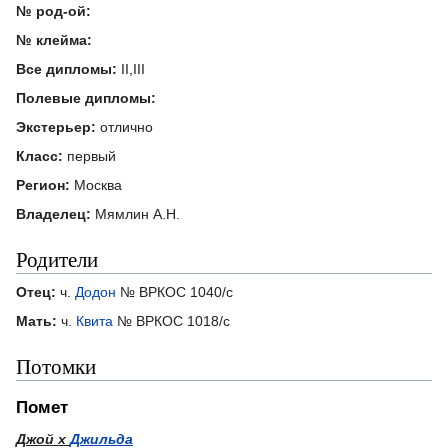
№ род-ой:
№ клейма:
Все дипломы:
II,III
Полевые дипломы:
Экстерьер:
отлично
Класс:
первый
Регион:
Москва
Владелец:
Мямлин А.Н.
Родители
Отец:
ч.
Додон
№ ВРКОС 1040/с
Мать:
ч.
Квита
№ ВРКОС 1018/с
Потомки
Помет
Джой х
Джильда