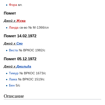
Фора
вл.
Помет
Джой х
Жужа
Ланда
св-во № М-1366/сп
Помет 14.02.1972
Джой х
Сяо
Веста
№ ВРКОС 1982/с
Помет 05.12.1972
Джой х
Джильда
Тимур
№ ВРКОС 1673/с
Лама
№ ВРКОС 1519/с
Бен
5/c
Описание