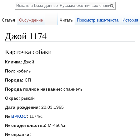
Поиск
Статья
Обсуждение
Читать
Просмотр вики-текста
История
Джой 1174
Перейти к:
навигация
,
поиск
Карточка собаки
Кличка:
Джой
Пол:
кобель
Порода:
СП
Порода полное название:
спаниэль
Окрас:
рыжий
Дата рождения:
20.03.1965
№
ВРКОС
:
1174/с
№ свидетельства:
М-456/сп
№ справки: