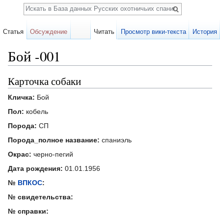
Поиск
Статья
Обсуждение
Читать
Просмотр вики-текста
История
Бой -001
Перейти к:
навигация
,
поиск
Карточка собаки
Кличка:
Бой
Пол:
кобель
Порода:
СП
Порода_полное название:
спаниэль
Окрас:
черно-пегий
Дата рождения:
01.01.1956
№
ВПКОС
:
№ свидетельства:
№ справки: