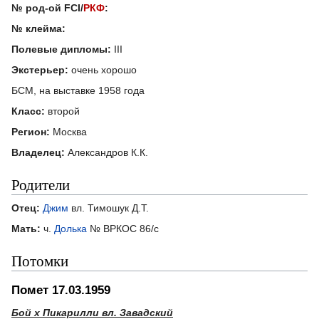
№ род-ой FCI/
РКФ
:
№ клейма:
Полевые дипломы:
III
Экстерьер:
очень хорошо
БСМ, на выставке 1958 года
Класс:
второй
Регион:
Москва
Владелец:
Александров К.К.
Родители
Отец:
Джим
вл. Тимошук Д.Т.
Мать:
ч.
Долька
№ ВРКОС 86/с
Потомки
Помет 17.03.1959
Бой х Пикарилли вл. Завадский