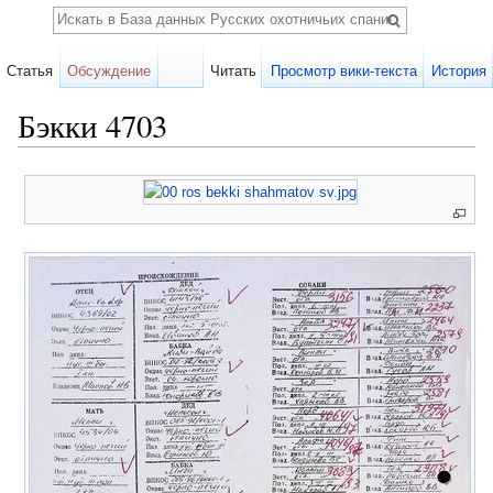
Поиск
Статья
Обсуждение
Читать
Просмотр вики-текста
История
Бэкки 4703
Перейти к:
навигация
,
поиск
Карточка
собаки