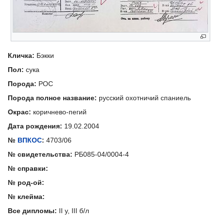
Кличка:
Бэкки
Пол:
сука
Порода:
РОС
Порода полное название:
русский охотничий спаниель
Окрас:
коричнево-пегий
Дата рождения:
19.02.2004
№
ВПКОС
:
4703/06
№ свидетельства:
РБ085-04/0004-4
№ справки:
№ род-ой:
№ клейма:
Все дипломы:
II у, III б/л