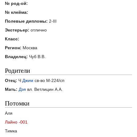
№ род-ой:
№ клейма:
Полевые дипломы:
2-III
Экстерьер:
отлично
Класс:
Регион:
Москва
Владелец:
Чуб В.В.
Родители
Отец:
Ч
Джим
св-во М-224/сп
Мать:
Дэя
вл. Ветлицин А.А.
Потомки
Аля
Лайно -001
Тимка