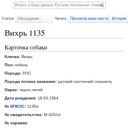
Поиск
Статья
Обсуждение
Читать
Просмотр вики-текста
История
Вихрь 1135
Перейти к:
навигация
,
поиск
Карточка собаки
Кличка:
Вихрь
Пол:
кобель
Порода:
РОС
Порода полное название:
русский охотничий спаниель
Окрас:
черно-пегий
Дата рождения:
18.03.1964
№
ВПКОС
:
1135/с
№ свидетельства:
М-425/сп
№ справки: