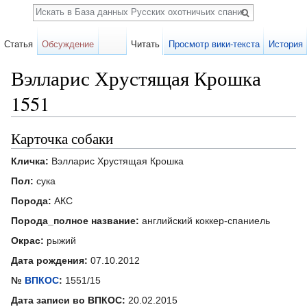
Поиск
Статья
Обсуждение
Читать
Просмотр вики-текста
История
Вэлларис Хрустящая Крошка
1551
Перейти к:
навигация
,
поиск
Карточка собаки
Кличка:
Вэлларис Хрустящая Крошка
Пол:
сука
Порода:
АКС
Порода_полное название:
английский коккер-спаниель
Окрас:
рыжий
Дата рождения:
07.10.2012
№
ВПКОС
:
1551/15
Дата записи во ВПКОС:
20.02.2015