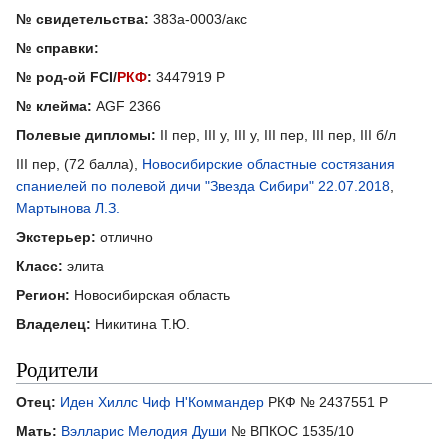
№ свидетельства:
383а-0003/акс
№ справки:
№ род-ой FCI/
РКФ
:
3447919 Р
№ клейма:
AGF 2366
Полевые дипломы:
II пер, III у, III у, III пер, III пер, III б/л
III пер, (72 балла),
Новосибирские областные состязания
спаниелей по полевой дичи "Звезда Сибири" 22.07.2018
,
Мартынова Л.З.
Экстерьер:
отлично
Класс:
элита
Регион:
Новосибирская область
Владелец:
Никитина Т.Ю.
Родители
Отец:
Иден Хиллс Чиф Н'Коммандер
РКФ № 2437551 Р
Мать:
Вэлларис Мелодия Души
№ ВПКОС 1535/10