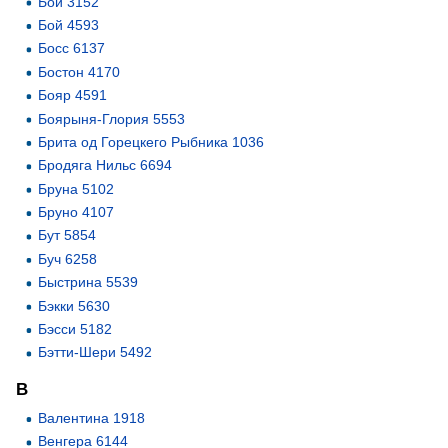
Бой 3152
Бой 4593
Босс 6137
Бостон 4170
Бояр 4591
Боярыня-Глория 5553
Брита од Горецкего Рыбника 1036
Бродяга Нильс 6694
Бруна 5102
Бруно 4107
Бут 5854
Буч 6258
Быстрина 5539
Бэкки 5630
Бэсси 5182
Бэтти-Шери 5492
В
Валентина 1918
Венгера 6144