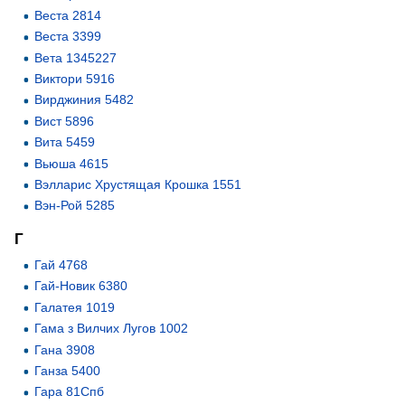
Веста 2814
Веста 3399
Вета 1345227
Виктори 5916
Вирджиния 5482
Вист 5896
Вита 5459
Вьюша 4615
Вэлларис Хрустящая Крошка 1551
Вэн-Рой 5285
Г
Гай 4768
Гай-Новик 6380
Галатея 1019
Гама з Вилчих Лугов 1002
Гана 3908
Ганза 5400
Гара 81Спб