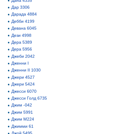
Дана 4335
Дар 3306
Дарада 4884
Дебби 4199
Девана 6045
Дези 4998
Дера 5389
Дера 5956
Джеби 2042
Дженни I
Дженни II 1030
Джери 4527
Джери 5424
Джесси 6070
Джесси Голд 6735
Джим -042
Джим 5991
Джим М224
Джимми 61
Джой 5495