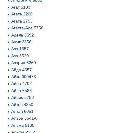
А-Чарли V 5050
Агат 5103
Агата 2200
Агата 2753
Агатта-Ада 5756
Адель 5592
Ажик 3856
Аза 1357
Аза 3520
Азария 6260
Айда 4357
Айка 000476
Айра 4702
Айра 6586
Айрис 5758
Айтос 4250
Алтай 6051
Альба 5641А
Альма 5135
Альфа 2152