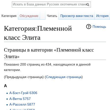
Поиск
Категория
Обсуждение
Читать
Просмотр вики-текста
История
Категория:Племенной
Помощь
класс Элита
Перейти к:
навигация
,
поиск
Страницы в категории «Племенной класс
Элита»
Показано 200 страниц из 434, находящихся в данной
категории.
(Предыдущая страница) (
Следующая страница
)
А
А-Бэст-Грэй 6306
А-Ветта 5757
А-Расселл 5877