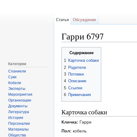
Статья
Обсуждение
Гарри 6797
Перейти к:
навигация
,
поиск
Содержание
1
Карточка собаки
Категории
2
Родители
Спаниели
3
Потомки
Суки
4
Описание
Кобели
5
Ссылки
Эксперты
Мероприятия
6
Примечания
Организации
Документы
Карточка собаки
Литература
История
Кличка:
Гарри
Персоналии
Материалы
Пол:
кобель
Общества