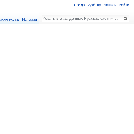
Создать учётную запись
Войти
Поиск
ики-текста
История