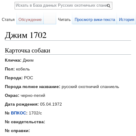
Поиск
Статья
Обсуждение
Читать
Просмотр вики-текста
История
Джим 1702
Перейти к:
навигация
,
поиск
Карточка собаки
Кличка:
Джим
Пол:
кобель
Порода:
РОС
Порода полное название:
русский охотничий спаниель
Окрас:
черно-пегий
Дата рождения:
05.04.1972
№
ВПКОС
:
1702/с
№ свидетельства:
№ справки: