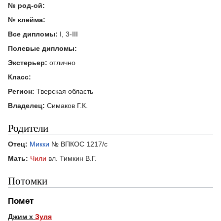
№ род-ой:
№ клейма:
Все дипломы:
I, 3-III
Полевые дипломы:
Экстерьер:
отлично
Класс:
Регион:
Тверская область
Владелец:
Симаков Г.К.
Родители
Отец:
Микки
№ ВПКОС 1217/с
Мать:
Чили
вл. Тимкин В.Г.
Потомки
Помет
Джим х
Зуля