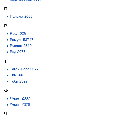
П
Пальма 2053
Р
Раф -005
Ромул -53747
Руслан 2340
Рэд 2073
Т
Тагай-Барс 0077
Тим -002
Тоби 2327
Ф
Флинт 2007
Флинт 2326
Ч