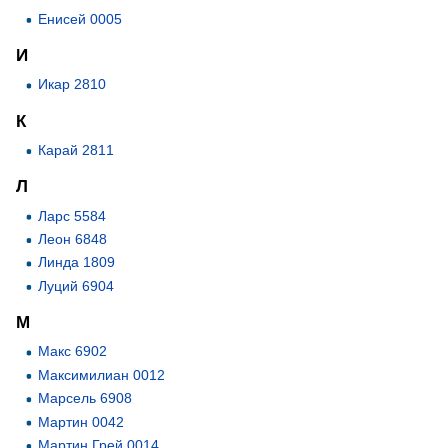
Енисей 0005
И
Икар 2810
К
Карай 2811
Л
Ларс 5584
Леон 6848
Линда 1809
Луций 6904
М
Макс 6902
Максимилиан 0012
Марсель 6908
Мартин 0042
Мартин Грей 0014