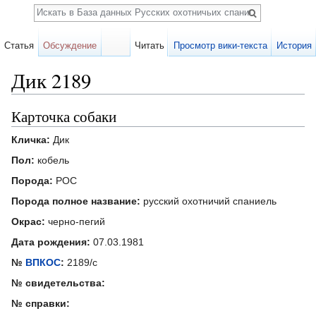
Поиск
Статья
Обсуждение
Читать
Просмотр вики-текста
История
Дик 2189
Перейти к:
навигация
,
поиск
Карточка собаки
Кличка:
Дик
Пол:
кобель
Порода:
РОС
Порода полное название:
русский охотничий спаниель
Окрас:
черно-пегий
Дата рождения:
07.03.1981
№
ВПКОС
:
2189/с
№ свидетельства:
№ справки: