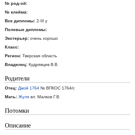
№ род-ой:
№ клейма:
Все дипломы:
2-III у
Полевые дипломы:
Экстерьер:
очень хорошо
Класс:
Регион:
Тверская область
Владелец:
Кудрявцев В.В.
Родители
Отец:
Джой 1764
№ ВПКОС 1764/с
Мать:
Жуля
вл. Малков Г.В.
Потомки
Описание