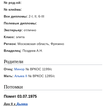
№ род-ой:
№ клейма:
Все дипломы:
2-I, II, 6-III
Полевые дипломы:
Экстерьер:
отлично
Класс:
элита
Регион:
Московская область, Фрязино
Владелец:
Поздеев А.Н.
Родители
Отец:
Минор
№ ВРКОС 1199/с
Мать:
Альма II
№ ВРКОС 1285/с
Потомки
Помет 03.07.1975
Дик II х
Дымка