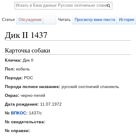
Поиск
Статья
Обсуждение
Читать
Просмотр вики-текста
История
Дик II 1437
Перейти к:
навигация
,
поиск
Карточка собаки
Кличка:
Дик II
Пол:
кобель
Порода:
РОС
Порода полное название:
русский охотничий спаниель
Окрас:
черно-пегий
Дата рождения:
11.07.1972
№
ВПКОС
:
1437/с
№ свидетельства:
№ справки: