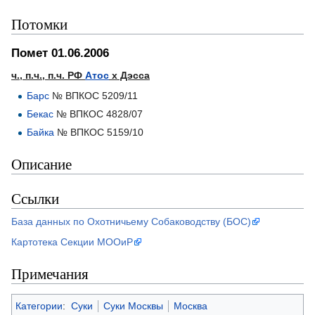
Потомки
Помет 01.06.2006
ч., п.ч., п.ч. РФ
Атос
х Дэсса
Барс
№ ВПКОС 5209/11
Бекас
№ ВПКОС 4828/07
Байка
№ ВПКОС 5159/10
Описание
Ссылки
База данных по Охотничьему Собаководству (БОС)
Картотека Секции МООиР
Примечания
Категории
:
Суки
Суки Москвы
Москва