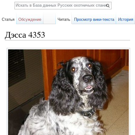
Поиск
Статья
Обсуждение
Читать
Просмотр вики-текста
История
Дэсса 4353
Перейти к:
навигация
,
поиск
Карточка
собаки