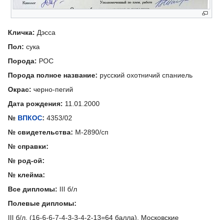
Кличка:
Дэсса
Пол:
сука
Порода:
РОС
Порода полное название:
русский охотничий спаниель
Окрас:
черно-пегий
Дата рождения:
11.01.2000
№
ВПКОС
:
4353/02
№ свидетельства:
М-2890/сп
№ справки:
№ род-ой:
№ клейма:
Все дипломы:
III б/л
Полевые дипломы:
III б/л, (16-6-6-7-4-3-3-4-2-13=64 балла), Московские