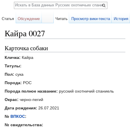
Поиск
Статья
Обсуждение
Читать
Просмотр вики-текста
История
Кайра 0027
Перейти к:
навигация
,
поиск
Карточка собаки
Кличка:
Кайра
Титулы:
Пол:
сука
Порода:
РОС
Порода полное название:
русский охотничий спаниель
Окрас:
черно-пегий
Дата рождения:
26.07.2021
№
ВПКОС
:
№ свидетельства: