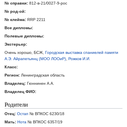
№ справки:
812-в-21/0027-9-рос
№ род-ой:
№ клейма:
RRP 2211
Все дипломы:
Полевые дипломы:
Экстерьер:
Очень хорошо, БСЖ,
Городская выставка спаниелей памяти
А.Э. Айрапетьянц (МОО ЛООиР)
,
Рожков И.И.
Класс:
Регион:
Ленинградская область
Владелец:
Гюннинен А.А.
Владелец ФИО:
Родители
Отец:
Остап
№ ВПКОС 6230/18
Мать:
Нота
№ ВПКОС 6357/19