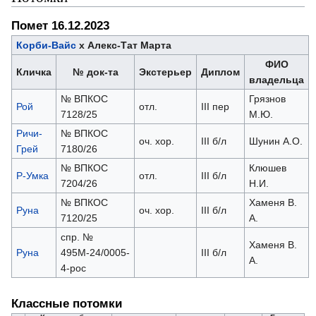
Помет 16.12.2023
Корби-Вайс
х Алекс-Тат Марта
ФИО
Кличка
№ док-та
Экстерьер
Диплом
владельца
№ ВПКОС
Грязнов
Рой
отл.
III пер
7128/25
М.Ю.
Ричи-
№ ВПКОС
оч. хор.
III б/л
Шунин А.О.
Грей
7180/26
№ ВПКОС
Клюшев
Р-Умка
отл.
III б/л
7204/26
Н.И.
№ ВПКОС
Хаменя В.
Руна
оч. хор.
III б/л
7120/25
А.
спр. №
Хаменя В.
Руна
495М-24/0005-
III б/л
А.
4-рос
Классные потомки