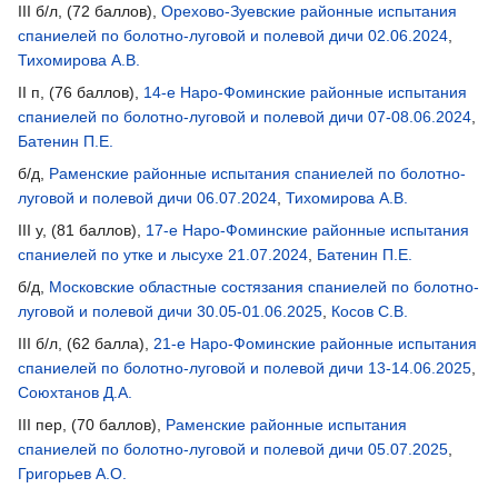
III б/л, (72 баллов),
Орехово-Зуевские районные испытания
спаниелей по болотно-луговой и полевой дичи 02.06.2024
,
Тихомирова А.В.
II п, (76 баллов),
14-е Наро-Фоминские районные испытания
спаниелей по болотно-луговой и полевой дичи 07-08.06.2024
,
Батенин П.Е.
б/д,
Раменские районные испытания спаниелей по болотно-
луговой и полевой дичи 06.07.2024
,
Тихомирова А.В.
III у, (81 баллов),
17-е Наро-Фоминские районные испытания
спаниелей по утке и лысухе 21.07.2024
,
Батенин П.Е.
б/д,
Московские областные состязания спаниелей по болотно-
луговой и полевой дичи 30.05-01.06.2025
,
Косов С.В.
III б/л, (62 балла),
21-е Наро-Фоминские районные испытания
спаниелей по болотно-луговой и полевой дичи 13-14.06.2025
,
Союхтанов Д.А.
III пер, (70 баллов),
Раменские районные испытания
спаниелей по болотно-луговой и полевой дичи 05.07.2025
,
Григорьев А.О.