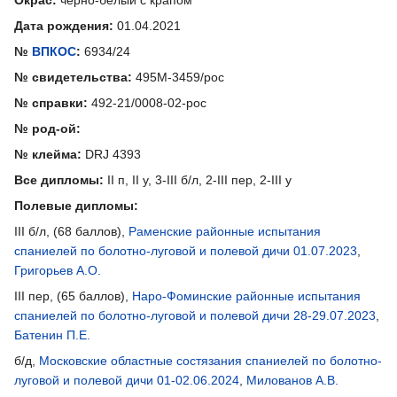
Дата рождения:
01.04.2021
№
ВПКОС
:
6934/24
№ свидетельства:
495М-3459/рос
№ справки:
492-21/0008-02-рос
№ род-ой:
№ клейма:
DRJ 4393
Все дипломы:
II п, II у, 3-III б/л, 2-III пер, 2-III у
Полевые дипломы:
III б/л, (68 баллов),
Раменские районные испытания
спаниелей по болотно-луговой и полевой дичи 01.07.2023
,
Григорьев А.О.
III пер, (65 баллов),
Наро-Фоминские районные испытания
спаниелей по болотно-луговой и полевой дичи 28-29.07.2023
,
Батенин П.Е.
б/д,
Московские областные состязания спаниелей по болотно-
луговой и полевой дичи 01-02.06.2024
,
Милованов А.В.