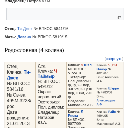
Владелец:
Петров Ю.М.
Родители
Отец:
Ти-Джек
№ ВПКОС 5841/16
Мать:
Девана
№ ВПКОС 5819/15
Родословная (4 колена)
[
свернуть
]
Кличка:
Ч
Шэл
Кличка:
Ч, ПЧ
Отец
Дед
№ ВПКОС:
Нинор
№
Кличка:
Ч
Кличка:
Ти-
5155/10
4820/07
Таймыр
Джек
Экстерьер:
Вл-ц: Алексеев
№ ВПКОС:
Пол. диплом: I
И.А.
№ ВПКОС:
ф, I у, 2-II пер,
5491/12
5841/16
Кличка:
Шэрри
3-II б/л, 2-II у, III
Окрас:
№ 4783/06
пер, III б/л, 2-III
№ Св-ва:
черно-пегий
Вл-ц:
ф
495М-3228/
Александров
Владелец:
Экстерьер:
А.Ф.
Милованов А.В.
рос
Пол. диплом:
Дата
Кличка:
Л-
Владелец:
Кличка:
Райс
№
Ряска
4694/05
рождения:
Натаров
№ ВПКОС:
Вл-ц:
Ю.А.
21.01.2013
5077/09
Масловский А.Э.
Экстерьер: