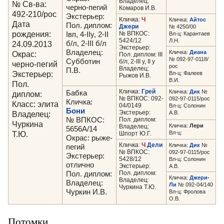
Владелец:
№ Св-ва:
черно-пегий
Комаров И.В.
492-210/рос
Экстерьер:
Кличка:
Ч
Кличка:
Айтос
Дата
Пол. диплом:
Джери
№ 4250/00
рождения:
№ ВПКОС:
Iвп, 4-IIу, 2-II
Вл-ц: Карантаев
5424/12
Л.Н.
24.09.2013
б/л, 2-III б/л
Экстерьер:
Владелец:
Кличка:
Диана
Окрас:
Пол. диплом: III
№ 092-97-0118/
Субботин
б/л, 2-III у, II у
черно-пегий
рос
Владелец:
П.В.
Экстерьер:
Вл-ц: Фалеев
Рыжов И.В.
В.И.
Пол.
Кличка:
Грей
Кличка:
Дик
№
Бабка
диплом:
№ ВПКОС: 092-
092-97-0115/рос
Кличка:
Класс: элита
04/0149
Вл-ц: Солонин
Бони
Экстерьер:
Владелец:
А.В.
№ ВПКОС:
Пол. диплом:
Чуркина
Кличка:
Лери
Владелец:
5656А/14
Т.Ю.
Вл-ц:
Шпорт Ю.Г.
Окрас: рыже-
Кличка:
Ч
Дели
Кличка:
Дик
№
пегий
№ ВПКОС:
092-97-0115/рос
Экстерьер:
5428/12
Вл-ц: Солонин
отлично
Экстерьер:
А.В.
Пол. диплом:
Пол. диплом:
Кличка:
Джери-
Владелец:
Владелец:
Ли
№ 092-04/140
Чуркина Т.Ю.
Чуркин И.В.
Вл-ц: Фролова
О.В.
Потомки