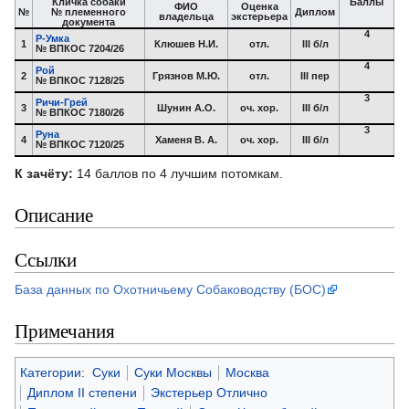
Кличка собаки
Баллы
ФИО
Оценка
№
№ племенного
Диплом
владельца
экстерьера
документа
4
Р-Умка
1
Клюшев Н.И.
отл.
III б/л
№ ВПКОС 7204/26
4
Рой
2
Грязнов М.Ю.
отл.
III пер
№ ВПКОС 7128/25
3
Ричи-Грей
3
Шунин А.О.
оч. хор.
III б/л
№ ВПКОС 7180/26
3
Руна
4
Хаменя В. А.
оч. хор.
III б/л
№ ВПКОС 7120/25
К зачёту:
14 баллов по 4 лучшим потомкам.
Описание
Ссылки
База данных по Охотничьему Собаководству (БОС)
Примечания
Категории
:
Суки
Суки Москвы
Москва
Диплом II степени
Экстерьер Отлично