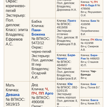
Окрас:
Кличка:
Ч, ПЧ
Пол. диплом:
коричнево-
РФ
К-Лада II
№
Владелец:
4789/06
Доронина Н.А.
пегий
Вл-ц: Янушкевич
Экстерьер:
О.И.
Пол.
Кличка:
Панго
Кличка:
Бим
№
Бабка
№ ВПКОС:
диплом:
4169/98
Кличка:
4919/08
Вл-ц:
Класс: элита
Пани-
Экстерьер:
Погребниченко
Владелец:
Божена
отлично
В.И.
Пол. диплом: III
№ ВПКОС:
Ефремов
Кличка:
ПЧ
Юста
Владелец:
5472/12
№ 4119/98
А.С.
Румянцев П.В.
Вл-ц: Смирнов
Окрас:
А.В.
черно-пегий
Кличка:
Бари-
Кличка:
Бари-
Экстерьер:
Чанита
Рэм
№ 4486/03
Пол. диплом:
№ ВПКОС:
Вл-ц: Сташков
III пер
4848/07
Ю.П.
Владелец:
Экстерьер:
Кличка:
Чар-
Пол. диплом:
Осадчий
Бренда
Владелец:
А.И.
Вл-ц:
Бафетров В.И.
Кличка:
Юм
Кличка:
Бим
Мать
Дед
№ ВПКОС: 092-
Вл-ц: Попов В.Г.
Кличка:
Ч,
Кличка:
02/0135
ПЧ, ПП
Арго
Девана
Экстерьер:
№ ВПКОС:
очень хорошо
№ ВПКОС:
Кличка:
Бакса
Пол. диплом: II,
4900/08
5819/15
Вл-ц: Коник В.П.
III
Окрас: