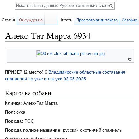
Поиск
Статья
Обсуждение
Читать
Просмотр вики-текста
История
Алекс-Тат Марта 6934
Перейти к:
навигация
,
поиск
ПРИЗЕР (2 место)
6
Владимирские областные состязания
спаниелей по утке и лысухе 02.08.2025
Карточка собаки
Кличка:
Алекс-Тат Марта
Пол:
сука
Порода:
РОС
Порода полное название:
русский охотничий спаниель
Окрас:
черно-белый с крапом