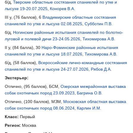
б/д,
Тверские областные состязания спаниелей по утке и
лысухе 19-20.07.2025
,
Конорев В.А.
III у, (76 баллов), 6
Владимирские областные состязания
спаниелей по утке и лысухе 02.08.2025
,
Субботин П.В.
б/д,
Ногинские районные испытания спаниелей по болотно-
луговой и полевой дичи 23-24.05.2026
,
Тихомирова А.В.
II у, (84 балла), 30
Наро-Фоминские районные испытания
спаниелей по утке и лысухе 18.07.2026
,
Тихомирова А.В.
б/д, (58 баллов),
Всероссийские лично-командные состязания
спаниелей по утке и лысухе 24-27.07.2026
,
Рябов Д.А.
Экстерьер:
Отлично, (95 баллов), БСМ,
Озерская межрайонная выставка
собак охотничьих пород 23.09.2023
,
Багрина О.В.
Отлично, (100 баллов), МЗМ,
Московская областная выставка
собак охотничьих пород 08.06.2024
,
Карлин И.М.
Класс:
Первый
Регион:
Москва