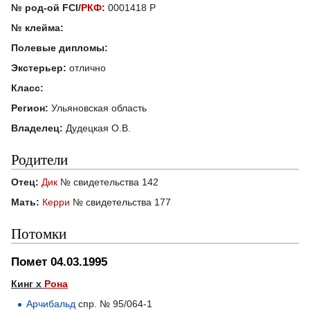
№ род-ой FCI/
РКФ
:
0001418 Р
№ клейма:
Полевые дипломы:
Экстерьер:
отлично
Класс:
Регион:
Ульяновская область
Владелец:
Дудецкая О.В.
Родители
Отец:
Дик
№ свидетельства 142
Мать:
Керри
№ свидетельства 177
Потомки
Помет 04.03.1995
Кинг х
Рона
Арчибальд
спр. № 95/064-1