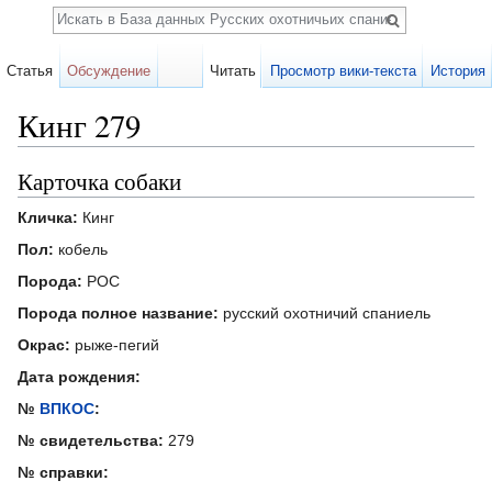
Поиск
Статья
Обсуждение
Читать
Просмотр вики-текста
История
Кинг 279
Перейти к:
навигация
,
поиск
Карточка собаки
Кличка:
Кинг
Пол:
кобель
Порода:
РОС
Порода полное название:
русский охотничий спаниель
Окрас:
рыже-пегий
Дата рождения:
№
ВПКОС
:
№ свидетельства:
279
№ справки: