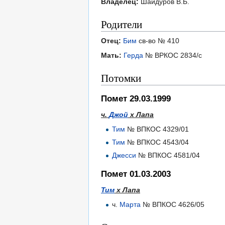
Владелец:
Шайдуров В.Б.
Родители
Отец:
Бим
св-во № 410
Мать:
Герда
№ ВРКОС 2834/с
Потомки
Помет 29.03.1999
ч.
Джой
х Лапа
Тим
№ ВПКОС 4329/01
Тим
№ ВПКОС 4543/04
Джесси
№ ВПКОС 4581/04
Помет 01.03.2003
Тим
х Лапа
ч.
Марта
№ ВПКОС 4626/05