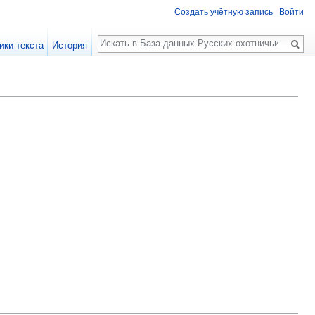
Создать учётную запись
Войти
Поиск
ики-текста
История