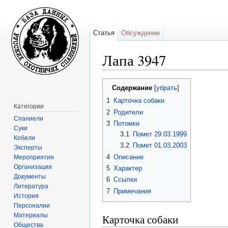
Статья
Обсуждение
Лапа 3947
Перейти к:
навигация
,
поиск
Содержание
[
убрать
]
1
Карточка собаки
Категории
2
Родители
Спаниели
3
Потомки
Суки
3.1
Помет 29.03.1999
Кобели
3.2
Помет 01.03.2003
Эксперты
4
Описание
Мероприятия
Организации
5
Характер
Документы
6
Ссылки
Литература
7
Примечания
История
Персоналии
Материалы
Карточка собаки
Общества