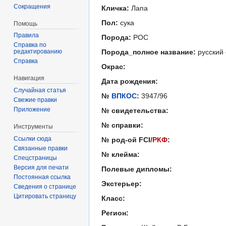
Сокращения
Кличка:
Лапа
Пол:
сука
Помощь
Правила
Порода:
РОС
Справка по
редактированию
Порода_полное название:
русский 
Справка
Окрас:
Навигация
Дата рождения:
Случайная статья
№
ВПКОС
:
3947/96
Свежие правки
Приложение
№ свидетельства:
№ справки:
Инструменты
Ссылки сюда
№ род-ой FCI/
РКФ
:
Связанные правки
№ клейма:
Спецстраницы
Версия для печати
Полевые дипломы:
Постоянная ссылка
Экстерьер:
Сведения о странице
Цитировать страницу
Класс:
Регион: