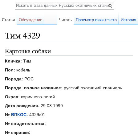
Поиск
Статья
Обсуждение
Читать
Просмотр вики-текста
История
Тим 4329
Перейти к:
навигация
,
поиск
Карточка собаки
Кличка:
Тим
Пол:
кобель
Порода:
РОС
Порода_полное название:
русский охотничий спаниель
Окрас:
коричнево-пегий
Дата рождения:
29.03.1999
№
ВПКОС
:
4329/01
№ свидетельства:
№ справки: