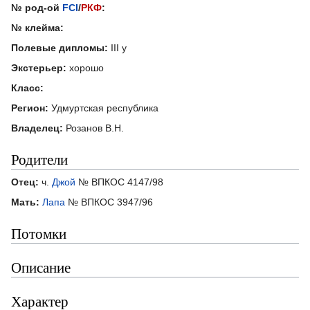
№ род-ой
FCI
/
РКФ
:
№ клейма:
Полевые дипломы:
III у
Экстерьер:
хорошо
Класс:
Регион:
Удмуртская республика
Владелец:
Розанов В.Н.
Родители
Отец:
ч.
Джой
№ ВПКОС 4147/98
Мать:
Лапа
№ ВПКОС 3947/96
Потомки
Описание
Характер