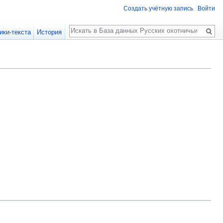
Создать учётную запись
Войти
Поиск
ики-текста
История