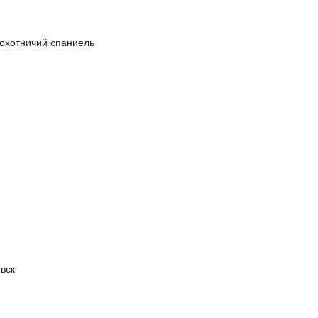
охотничий спаниель
вск