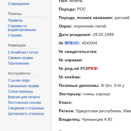
Пол:
кобель
Сокращения
Порода:
РОС
Помощь
Порода_полное название:
русский 
Правила
Окрас:
коричнево-пегий
Справка по
редактированию
Дата рождения:
29.03.1999
Справка
№
ВПКОС
:
4543/04
Навигация
№ свидетельства:
Случайная статья
Свежие правки
№ справки:
Приложение
№ род-ой FCI/
РКФ
:
Инструменты
№ клейма:
Ссылки сюда
Полевые дипломы:
III б/л, 3-III у
Связанные правки
Спецстраницы
Экстерьер:
очень хорошо
Версия для печати
Класс:
Постоянная ссылка
Сведения о странице
Регион:
Удмуртская республика, Иже
Цитировать страницу
Владелец:
Чухманцев А.Ю.