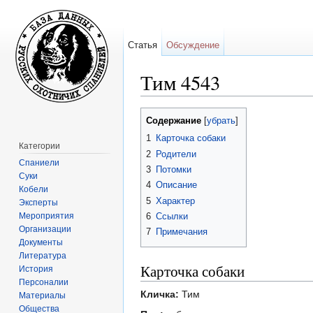
Статья
Обсуждение
Тим 4543
Перейти к:
навигация
,
поиск
Содержание
[
убрать
]
1
Карточка собаки
Категории
2
Родители
Спаниели
3
Потомки
Суки
4
Описание
Кобели
5
Характер
Эксперты
Мероприятия
6
Ссылки
Организации
7
Примечания
Документы
Литература
Карточка собаки
История
Персоналии
Кличка:
Тим
Материалы
Общества