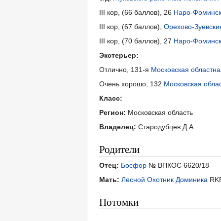
III кор, (66 баллов), 26
Наро-Фомински
III кор, (67 баллов),
Орехово-Зуевски
III кор, (70 баллов), 27
Наро-Фомински
Экстерьер:
Отлично, 131-я
Московская областна
Очень хорошо, 132
Московская облас
Класс:
Регион:
Московская область
Владелец:
Стародубцев Д.А.
Родители
Отец:
Босфор
№ ВПКОС 6620/18
Мать:
Лесной Охотник Доминика
RKF
Потомки