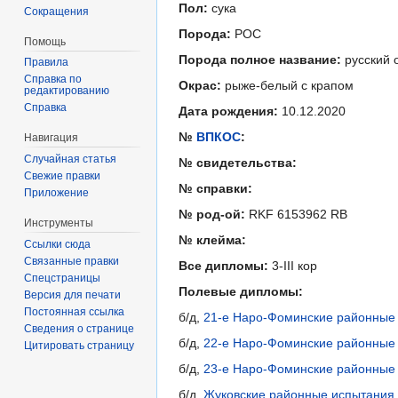
Пол:
сука
Сокращения
Порода:
РОС
Помощь
Порода полное название:
русский 
Правила
Справка по
Окрас:
рыже-белый с крапом
редактированию
Справка
Дата рождения:
10.12.2020
№
ВПКОС
:
Навигация
Случайная статья
№ свидетельства:
Свежие правки
№ справки:
Приложение
№ род-ой:
RKF 6153962 RB
Инструменты
№ клейма:
Ссылки сюда
Связанные правки
Все дипломы:
3-III кор
Спецстраницы
Полевые дипломы:
Версия для печати
Постоянная ссылка
б/д,
21-е Наро-Фоминские районные 
Сведения о странице
б/д,
22-е Наро-Фоминские районные 
Цитировать страницу
б/д,
23-е Наро-Фоминские районные 
б/д,
Жуковские районные испытания 