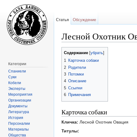
Статья
Обсуждение
Лесной Охотник Ов
Перейти к:
навигация
,
поиск
Содержание
[
убрать
]
1
Карточка собаки
Категории
2
Родители
Спаниели
3
Потомки
Суки
4
Описание
Кобели
5
Ссылки
Эксперты
Мероприятия
6
Примечания
Организации
Документы
Карточка собаки
Литература
История
Кличка:
Лесной Охотник Овация
Персоналии
Материалы
Титулы:
Общества