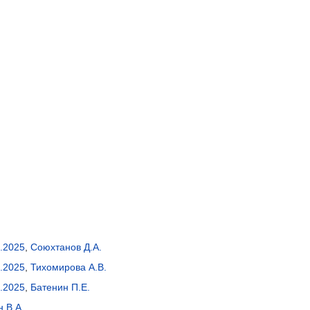
.2025
,
Союхтанов Д.А.
.2025
,
Тихомирова А.В.
.2025
,
Батенин П.Е.
 В.А.