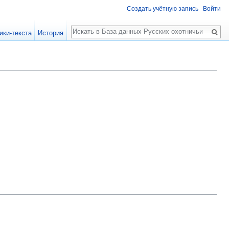
Создать учётную запись
Войти
Поиск
ики-текста
История