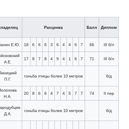
Владелец
Расценка
Балл
Диплом
анин Е.Ю.
18
6
6
6
3
6
4
4
6
7
66
III б/л
ойсковский
17
8
7
8
4
9
4
1
6
7
71
III б/л
А.Е.
Линицкий
гоньба птицы более 10 метров
б/д
П.Г.
Волохова
20
8
6
6
4
7
4
5
7
7
74
II пер
Н.А.
ародубцев
гоньба птицы более 10 метров
б/д
Д.А.