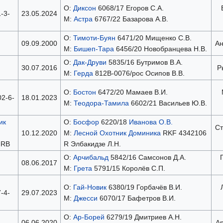
О:
Диксон
6068/17 Егоров С.А.
-3-
23.05.2024
М:
Астра
6767/22 Базарова А.В.
О:
Тимоти-Буян
6471/20 Мищенко С.В.
09.09.2000
Ан
М:
Бишеп-Тара
6456/20 Новобранцева Н.В.
О:
Дак-Друви
5835/16 Бутримов В.А.
30.07.2016
Р
М:
Герда
812В-0076/рос Осипов В.В.
О:
Бостон
6472/20 Мамаев В.И.
2-6-
18.01.2023
М:
Теодора-Тамила
6602/21 Васильев Ю.В.
ик
О:
Босфор
6220/18
Иванова О.В.
Ст
10.12.2020
М:
Лесной Охотник Доминика
RKF 4342106
 RB
R Элбакидзе Л.Н.
О:
Арчибальд
5842/16 Самсонов Д.А.
08.06.2017
М:
Грета
5791/15 Королëв С.П.
О:
Гай-Новик
6380/19 Горбачёв В.И.
-4-
29.07.2023
М:
Джесси
6070/17 Бафетров В.И.
О:
Ар-Борей
6279/19 Дмитриев А.Н.
06.06.2020
Ар