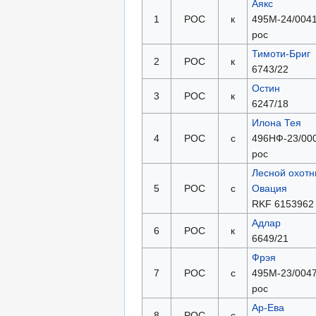
Аякс
1
РОС
к
495М-24/0041
рос
Тимоти-Бриг
2
РОС
к
6743/22
Остин
3
РОС
к
6247/18
Илона Тея
4
РОС
с
496НФ-23/000
рос
Лесной охотн
5
РОС
с
Овация
RKF 6153962
Адлар
6
РОС
к
6649/21
Фрэя
7
РОС
с
495М-23/0047
рос
Ар-Ева
8
РОС
с