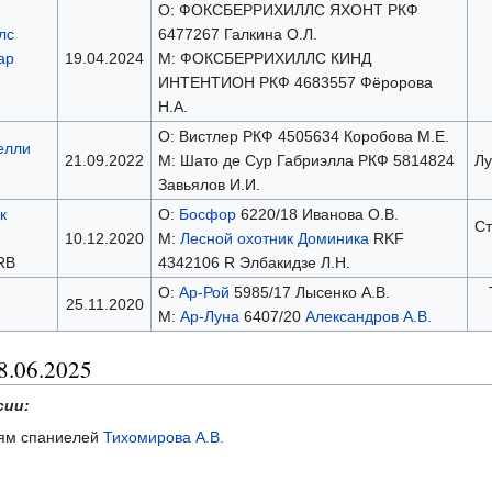
О: ФОКСБЕРРИХИЛЛС ЯХОНТ РКФ
лс
6477267 Галкина О.Л.
ар
19.04.2024
М: ФОКСБЕРРИХИЛЛС КИНД
ИНТЕНТИОН РКФ 4683557 Фёророва
Н.А.
О: Вистлер РКФ 4505634 Коробова М.Е.
елли
21.09.2022
М: Шато де Сур Габриэлла РКФ 5814824
Лу
Завьялов И.И.
к
О:
Босфор
6220/18 Иванова О.В.
Ст
10.12.2020
М:
Лесной охотник Доминика
RKF
RB
4342106 R Элбакидзе Л.Н.
О:
Ар-Рой
5985/17 Лысенко А.В.
25.11.2020
М:
Ар-Луна
6407/20
Александров А.В.
8.06.2025
сии:
ниям спаниелей
Тихомирова А.В.