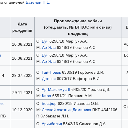
иям спаниелей
Батенин П.Е.
Происхождение собаки
Дата
(отец, мать, № ВПКОС или св-ва)
рождения
владелец
О:
Буч
6258/18 Марчук А.А.
10.06.2021
Аб
М:
Ар-Яла
6348/19 Логачев А.С.
н
О:
Буч
6258/18 Марчук А.А.
В
10.06.2021
М:
Ар-Яла
6348/19 Логачев А.С.
О:
Гай-Новик
6380/19 Горбачёв В.И.
-4-
29.07.2023
М:
Джесси
6070/17 Бафетров В.И.
О:
Ар-Максимус-II
6405/20 Фролов Д.В.
29.11.2021
М:
Кира
6551/21 Паршин А.М.
ик
О:
Босфор
6220/18 Иванова О.В.
Ст
10.12.2020
М:
Лесной охотник Доминика
RKF 4342106
 RB
R Элбакидзе Л.Н.
О:
Арчибальд
5842/16 Самсонов Д.А.