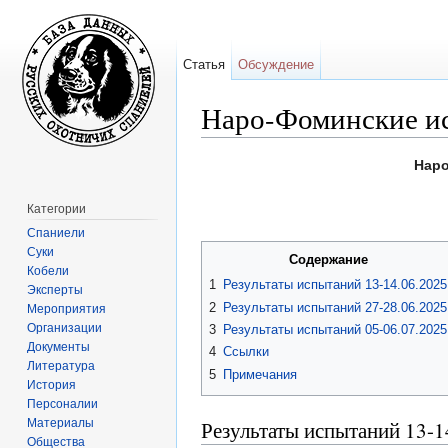
Статья
Обсуждение
Наро-Фоминские ис
Перейти к:
навигация
,
поиск
Наро
Категории
Спаниели
Суки
Содержание
Кобели
1
Результаты испытаний 13-14.06.2025
Эксперты
2
Результаты испытаний 27-28.06.2025
Мероприятия
Организации
3
Результаты испытаний 05-06.07.2025
Документы
4
Ссылки
Литература
5
Примечания
История
Персоналии
Материалы
Результаты испытаний 13-1
Общества