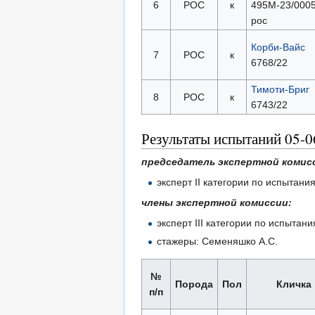
6
РОС
к
495М-23/0005
рос
Корби-Вайс
7
РОС
к
6768/22
Тимоти-Бриг
8
РОС
к
6743/22
Результаты испытаний 05-0
председатель экспертной комис
эксперт II категории по испытан
члены экспертной комиссии:
эксперт III категории по испыта
стажеры: Семеняшко А.С.
№
Порода
Пол
Кличка
п/п