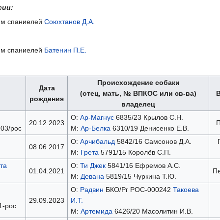
сии:
иям спаниелей
Союхтанов Д.А.
иям спаниелей
Батенин П.Е.
Происхождение собаки
Дата
(отец, мать, № ВПКОС или св-ва)
рождения
владелец
О:
Ар-Магнус
6835/23 Крылов С.Н.
20.12.2023
П
03/рос
М:
Ар-Белка
6310/19 Денисенко Е.В.
О:
Арчибальд
5842/16 Самсонов Д.А.
08.06.2017
М:
Грета
5791/15 Королëв С.П.
та
О:
Ти Джек
5841/16 Ефремов А.С.
01.04.2021
Пе
М:
Девана
5819/15 Чуркина Т.Ю.
О:
Радвин
БКО/Рг РОС-000242
Такоева
29.09.2023
И.Т.
1-рос
М:
Артемида
6426/20 Масолитин И.В.