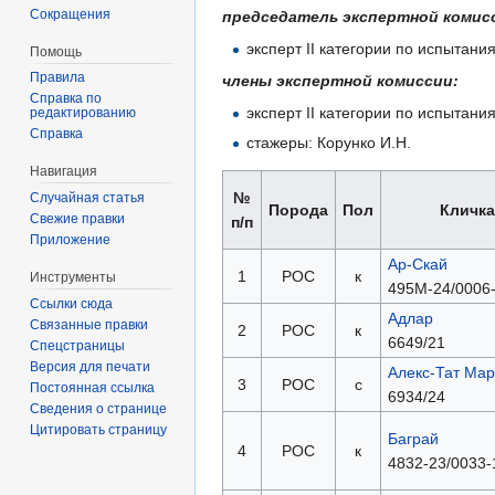
Сокращения
председатель экспертной комис
эксперт II категории по испытан
Помощь
Правила
члены экспертной комиссии:
Справка по
эксперт II категории по испытан
редактированию
Справка
стажеры: Корунко И.Н.
Навигация
№
Случайная статья
Порода
Пол
Кличка
Свежие правки
п/п
Приложение
Ар-Скай
1
РОС
к
Инструменты
495М-24/0006-
Ссылки сюда
Адлар
Связанные правки
2
РОС
к
6649/21
Спецстраницы
Версия для печати
Алекс-Тат Мар
3
РОС
с
Постоянная ссылка
6934/24
Сведения о странице
Цитировать страницу
Баграй
4
РОС
к
4832-23/0033-