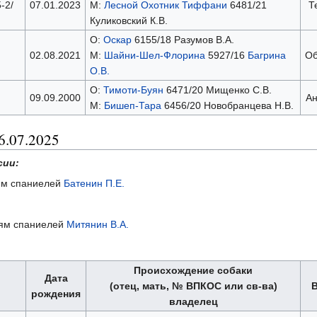
-2/
07.01.2023
М:
Лесной Охотник Тиффани
6481/21
Т
Куликовский К.В.
О:
Оскар
6155/18 Разумов В.А.
02.08.2021
М:
Шайни-Шел-Флорина
5927/16
Багрина
Об
О.В.
О:
Тимоти-Буян
6471/20 Мищенко С.В.
09.09.2000
Ан
М:
Бишеп-Тара
6456/20 Новобранцева Н.В.
6.07.2025
сии:
иям спаниелей
Батенин П.Е.
ниям спаниелей
Митянин В.А.
Происхождение собаки
Дата
(отец, мать, № ВПКОС или св-ва)
рождения
владелец