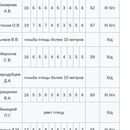
Базарова
16
6
6
6
4
6
3
4
5
6
62
III б/л
А.В.
тонов О.В.
19
7
6
7
4
5
3
5
5
6
67
III б/л
ычков В.В.
гоньба птицы более 10 метров
б/д
Миронов
16
6
5
6
4
6
4
1
5
5
58
б/д
С.В.
ародубцев
гоньба птицы более 10 метров
б/д
Д.А.
Грищенко
16
5
5
6
3
6
3
5
5
6
60
III б/л
В.А.
Линицкий
рвет птицу
б/д
П.Г.
манд Д.М.
17
6
6
8
3
6
2
4
6
7
65
III б/л