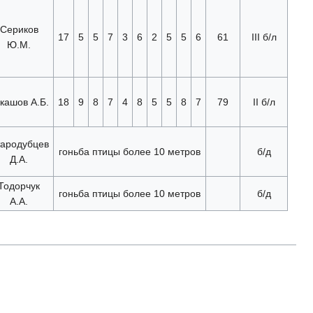
Сериков
17
5
5
7
3
6
2
5
5
6
61
III б/л
Ю.М.
кашов А.Б.
18
9
8
7
4
8
5
5
8
7
79
II б/л
ародубцев
гоньба птицы более 10 метров
б/д
Д.А.
Тодорчук
гоньба птицы более 10 метров
б/д
А.А.