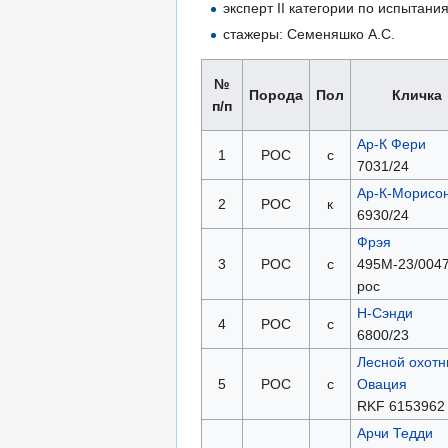
эксперт II категории по испытан
стажеры: Семеняшко А.С.
№
Порода
Пол
Кличка
п/п
Ар-К Фери
1
РОС
с
7031/24
Ар-К-Морисо
2
РОС
к
6930/24
Фрэя
3
РОС
с
495М-23/0047
рос
Н-Сэнди
4
РОС
с
6800/23
Лесной охотн
5
РОС
с
Овация
RKF 6153962
Арчи Тедди