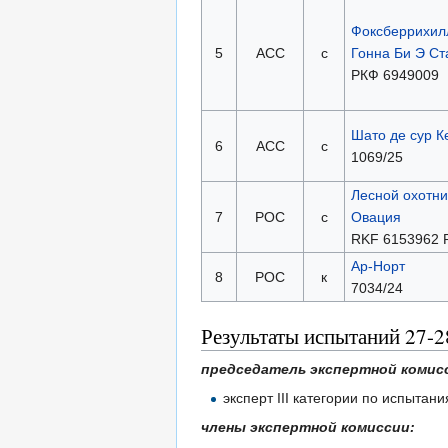
Фоксберрихил
5
АСС
с
Гонна Би Э Ст
РКФ 6949009
Шато де сур К
6
АСС
с
1069/25
Лесной охотни
7
РОС
с
Овация
RKF 6153962 
Ар-Норт
8
РОС
к
7034/24
Результаты испытаний 27-2
председатель экспертной комис
эксперт III категории по испыта
члены экспертной комиссии: