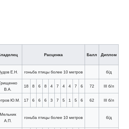
Владелец
Расценка
Балл
Диплом
удов Е.Н.
гоньба птицы более 10 метров
б/д
Грищенко
18
8
6
8
4
7
4
4
7
6
72
III б/л
В.А.
тров Ю.М.
17
6
6
6
3
7
5
1
5
6
62
III б/л
Мельник
гоньба птицы более 10 метров
б/д
А.П.