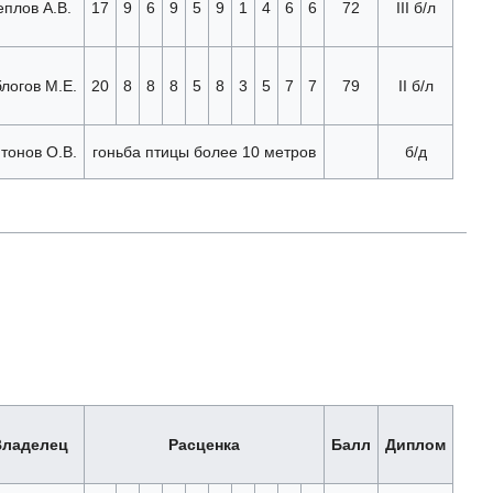
еплов А.В.
17
9
6
9
5
9
1
4
6
6
72
III б/л
логов М.Е.
20
8
8
8
5
8
3
5
7
7
79
II б/л
тонов О.В.
гоньба птицы более 10 метров
б/д
Владелец
Расценка
Балл
Диплом