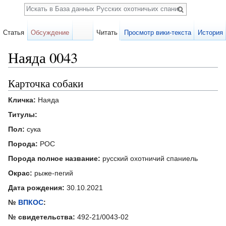
Поиск
Статья
Обсуждение
Читать
Просмотр вики-текста
История
Наяда 0043
Перейти к:
навигация
,
поиск
Карточка собаки
Кличка:
Наяда
Титулы:
Пол:
сука
Порода:
РОС
Порода полное название:
русский охотничий спаниель
Окрас:
рыже-пегий
Дата рождения:
30.10.2021
№
ВПКОС
:
№ свидетельства:
492-21/0043-02