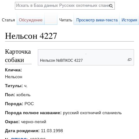
Поиск
Статья
Обсуждение
Читать
Просмотр вики-текста
История
Нельсон 4227
Перейти к:
навигация
,
поиск
Карточка
собаки
Нельсон №ВПКОС 4227
Кличка:
Нельсон
Титулы:
ч.
Пол:
кобель
Порода:
РОС
Порода полное название:
русский охотничий спаниель
Окрас:
черно-пегий
Дата рождения:
11.03.1998