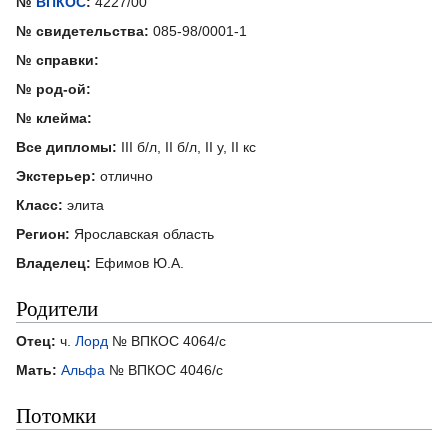
№
ВПКОС
:
4227/00
№ свидетельства:
085-98/0001-1
№ справки:
№ род-ой:
№ клейма:
Все дипломы:
III б/л, II б/л, II у, II кс
Экстерьер:
отлично
Класс:
элита
Регион:
Ярославская область
Владелец:
Ефимов Ю.А.
Родители
Отец:
ч.
Лорд
№ ВПКОС 4064/с
Мать:
Альфа
№ ВПКОС 4046/с
Потомки